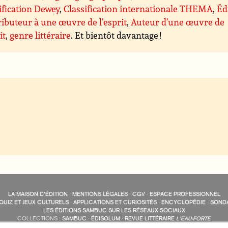
ification Dewey
,
Classification internationale THEMA
,
Éd
ibuteur à une œuvre de l’esprit
,
Auteur d’une œuvre de
it
,
genre littéraire
. Et bientôt davantage !
LA MAISON D’ÉDITION
·
MENTIONS LÉGALES
·
CGV
·
ESPACE PROFESSIONNEL
QUIZ ET JEUX CULTURELS
·
APPLICATIONS ET CURIOSITÉS
·
ENCYCLOPÉDIE
·
SOND
LES ÉDITIONS SAMBUC SUR LES RÉSEAUX SOCIAUX
COLLECTIONS :
SAMBUC
·
ÉDISOLUM
·
REVUE LITTÉRAIRE
L’EAU-FORTE
AUTRES SITES :
COLL. « LES ÉDISOLUM »