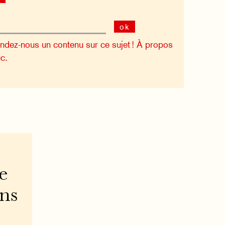
ok
dez-nous un contenu sur ce sujet !
À propos
c.
e
ons