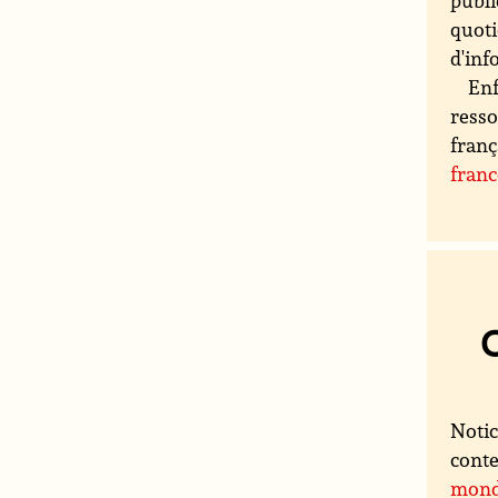
publi
quoti
d'inf
Enf
resso
franç
fran
Notic
conte
mon