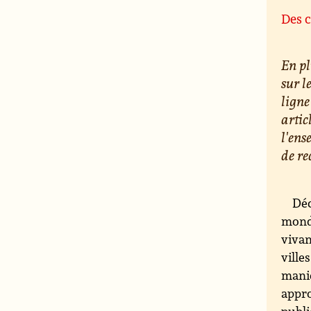
Des c
En pl
sur l
ligne
artic
l'ens
de re
Déc
monde
vivan
ville
maniè
appro