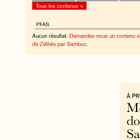
Tous les contenus ×
Aucun résultat.
Demandez-nous un contenu sur
de Zéthès par Sambuc.
À P
Mo
do
S