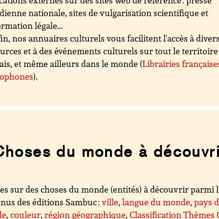
cations externes sur des sites web de référence : presse
dienne nationale, sites de vulgarisation scientifique et
ormation légale...
in, nos annuaires culturels vous facilitent l'accès à diver
urces et à des événements culturels sur tout le territoire
ais, et même ailleurs dans le monde (
Librairies française
cophones
).
Choses du monde à découvri
es sur des choses du monde (entités) à découvrir parmi 
nus des éditions Sambuc :
ville
,
langue du monde
,
pays 
de
,
couleur
,
région géographique
,
Classification Thèmes