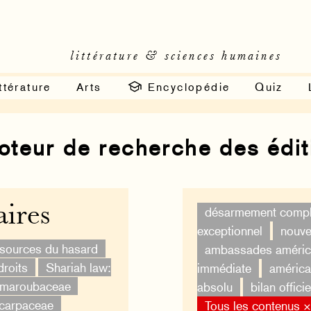
littérature & sciences humaines
ttérature
Arts
Encyclopédie
Quiz
moteur de recherche des édi
ires
désarmement compl
exceptionnel
nouvel
ssources du hasard
ambassades améric
droits
Shariah law:
immédiate
américa
imaroubaceae
absolu
bilan officie
ocarpaceae
Tous les contenus 