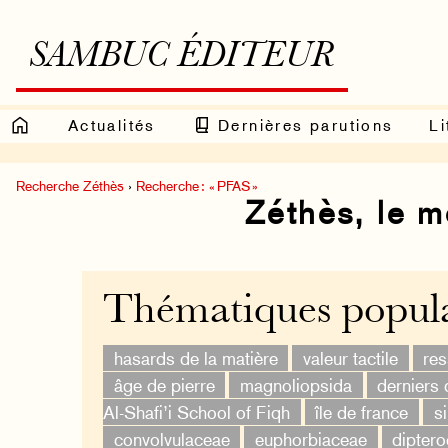
SAMBUC ÉDITEUR
Actualités
Dernières parutions
Li
Recherche Zéthès
›
Recherche : « PFAS »
Zéthès, le 
Thématiques popula
hasards de la matière
valeur tactile
re
âge de pierre
magnoliopsida
derniers 
Al-Shafi’i School of Fiqh
île de france
s
convolvulaceae
euphorbiaceae
dipter