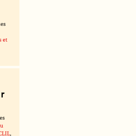
ses
s et
r
les
du
 CLIL
,