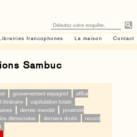
Librairies francophones
La maison
Contact
tions Sambuc
et
gouvernement espagnol
afflux
 itinéraire
capitulation totale
aines
dernier mandat
proximité
ins démocrates
derniers droits
record
l
×