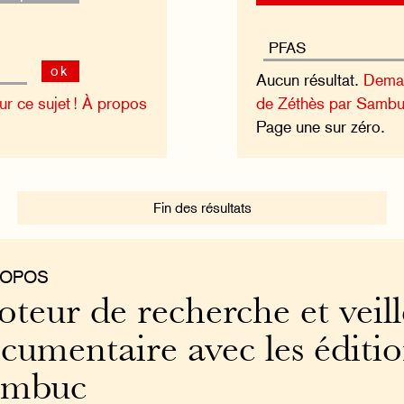
ok
Aucun résultat.
Deman
 ce sujet !
À propos
de Zéthès par Sambu
Page une sur zéro.
Fin des résultats
ROPOS
teur de recherche et veill
cumentaire avec les éditi
ambuc