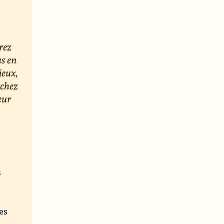
rez
us en
jeux,
rchez
eur
s
e
es