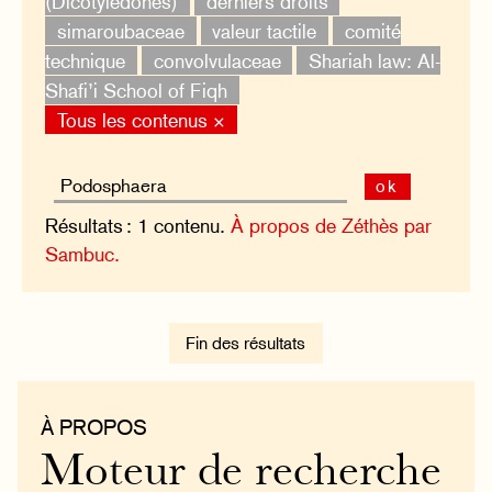
(Dicotylédones)
derniers droits
simaroubaceae
valeur tactile
comité
technique
convolvulaceae
Shariah law: Al-
Shafi’i School of Fiqh
Tous les contenus ×
ok
Résultats : 1 contenu.
À propos de Zéthès par
Sambuc.
Fin des résultats
À PROPOS
Moteur de recherche