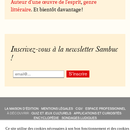
Auteur d’une œuvre de l’esprit
,
genre
littéraire
. Et bientôt davantage !
Inscrivez-vous à la newsletter Sambuc
!
LA MAISON D’ÉDITION
·
MENTIONS LÉGALES
·
CGV
·
ESPACE PROFESSIONNEL
À DÉCOUVRIR :
QUIZ ET JEUX CULTURELS
·
APPLICATIONS ET CURIOSITÉS
·
ENCYCLOPÉDIE
·
SONDAGES LUDIQUES
LES ÉDITIONS SAMBUC SUR LES RÉSEAUX SOCIAUX
COLLECTIONS :
SAMBUC
·
ÉDISOLUM
·
REVUE LITTÉRAIRE
L’EAU-FORTE
Ce site utilise des cookies nécessaires à son bon fonctionnement et des cookies