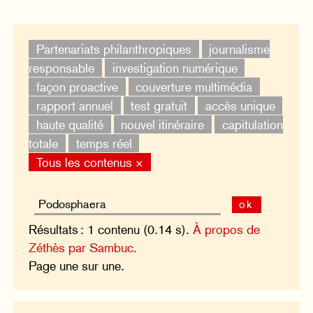
Partenariats philanthropiques
journalisme
responsable
investigation numérique
façon proactive
couverture multimédia
rapport annuel
test gratuit
accès unique
haute qualité
nouvel itinéraire
capitulation
totale
temps réel
Tous les contenus ×
ok
Résultats : 1 contenu (0.14 s).
À propos de
Zéthès par Sambuc.
Page une sur une.