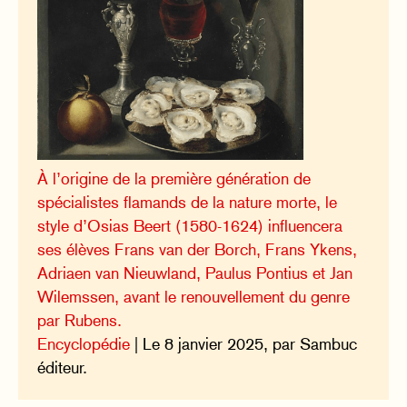
À l’origine de la première génération de
spécialistes flamands de la nature morte, le
style d’Osias Beert (1580-1624) influencera
ses élèves Frans van der Borch, Frans Ykens,
Adriaen van Nieuwland, Paulus Pontius et Jan
Wilemssen, avant le renouvellement du genre
par Rubens.
Encyclopédie
| Le 8 janvier 2025, par Sambuc
éditeur.