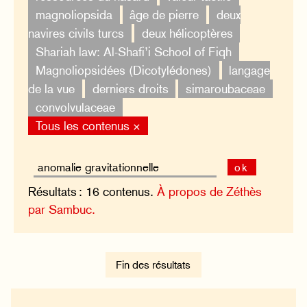
magnoliopsida
âge de pierre
deux
navires civils turcs
deux hélicoptères
Shariah law: Al-Shafi’i School of Fiqh
Magnoliopsidées (Dicotylédones)
langage
de la vue
derniers droits
simaroubaceae
convolvulaceae
Tous les contenus ×
ok
Résultats : 16 contenus.
À propos de Zéthès
par Sambuc.
Fin des résultats