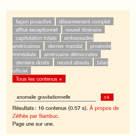
façon proactive
désarmement complet
afflux exceptionnel
nouvel itinéraire
capitulation totale
ambassades
américaines
dernier mandat
proximité
immédiate
américains démocrates
derniers droits
record absolu
bilan
officiel
Tous les contenus ×
ok
Résultats : 16 contenus (0.57 s).
À propos de
Zéthès par Sambuc.
Page une sur une.