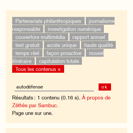
Partenariats philanthropiques
journalisme
responsable
investigation numérique
couverture multimédia
rapport annuel
test gratuit
accès unique
haute qualité
temps réel
façon proactive
nouvel
itinéraire
capitulation totale
Tous les contenus ×
ok
Résultats : 1 contenu (0.16 s).
À propos de
Zéthès par Sambuc.
Page une sur une.