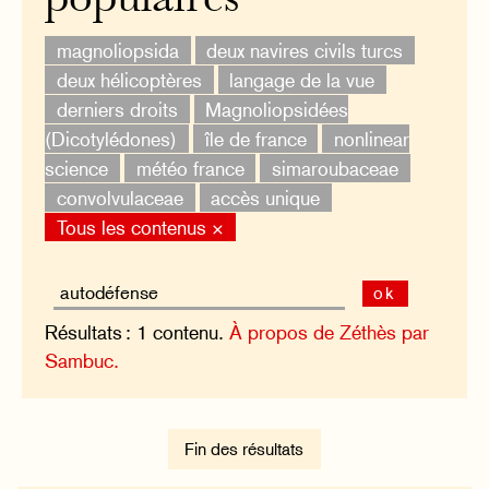
populaires
magnoliopsida
deux navires civils turcs
deux hélicoptères
langage de la vue
derniers droits
Magnoliopsidées
(Dicotylédones)
île de france
nonlinear
science
météo france
simaroubaceae
convolvulaceae
accès unique
Tous les contenus ×
ok
Résultats : 1 contenu.
À propos de Zéthès par
Sambuc.
Fin des résultats