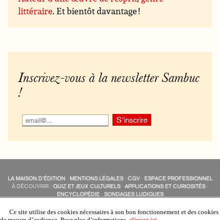
littéraire
. Et bientôt davantage !
Inscrivez-vous à la newsletter Sambuc
!
LA MAISON D’ÉDITION
·
MENTIONS LÉGALES
·
CGV
·
ESPACE PROFESSIONNEL
À DÉCOUVRIR :
QUIZ ET JEUX CULTURELS
·
APPLICATIONS ET CURIOSITÉS
·
ENCYCLOPÉDIE
·
SONDAGES LUDIQUES
LES ÉDITIONS SAMBUC SUR LES RÉSEAUX SOCIAUX
COLLECTIONS :
SAMBUC
·
ÉDISOLUM
·
REVUE LITTÉRAIRE
L’EAU-FORTE
Ce site utilise des cookies nécessaires à son bon fonctionnement et des cookies
AUTRES SITES :
COLL. « LES ÉDISOLUM »
de mesure d’audience. Pour plus d’informations,
cliquez ici
.