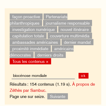
façon proactive
Partenariats
philanthropiques
journalisme responsable
investigation numérique
nouvel itinéraire
capitulation totale
couverture multimédia
ambassades américaines
dernier mandat
proximité immédiate
américains
démocrates
derniers droits
Tous les contenus ×
ok
Résultats : 154 contenus (1.19 s).
À propos de
Zéthès par Sambuc.
Page une sur seize.
Suivante