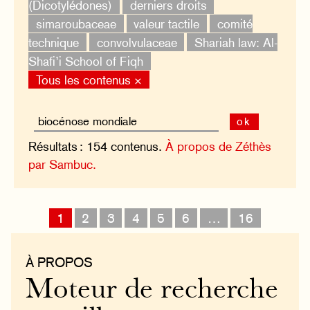
(Dicotylédones)
derniers droits
simaroubaceae
valeur tactile
comité
technique
convolvulaceae
Shariah law: Al-
Shafi’i School of Fiqh
Tous les contenus ×
ok
Résultats : 154 contenus.
À propos de Zéthès
par Sambuc.
1
2
3
4
5
6
…
16
À PROPOS
Moteur de recherche