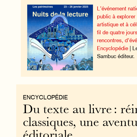
L’événement natio
public à explorer 
artistique et à cél
fil de quatre jour
rencontres, d’év
Encyclopédie
| L
Sambuc éditeur.
ENCYCLOPÉDIE
Du texte au livre : réi
classiques, une avent
éditoriale