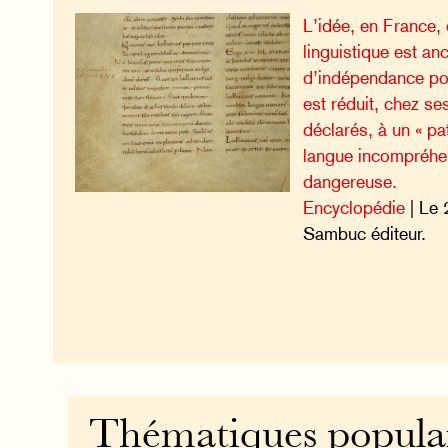
L’idée, en France, 
linguistique est an
d’indépendance pou
est réduit, chez se
déclarés, à un « pat
langue incompréhe
dangereuse.
Encyclopédie
| Le 
Sambuc éditeur.
Thématiques popula