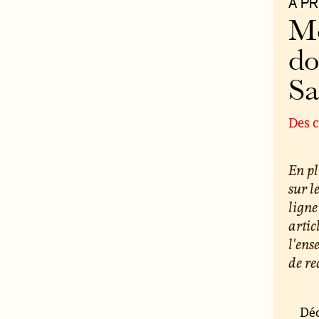
À P
Mo
do
S
Des c
En pl
sur l
ligne
artic
l'ens
de re
Déc