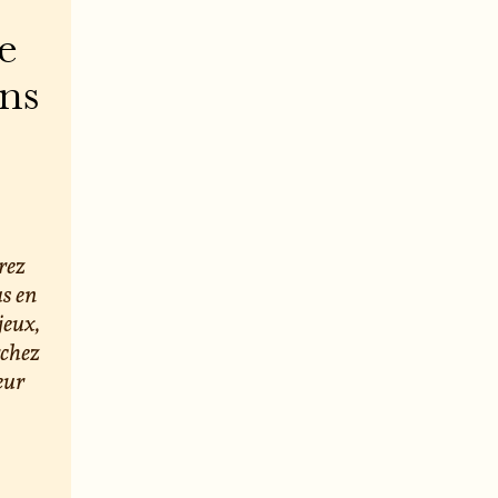
e
ons
rez
us en
jeux,
rchez
eur