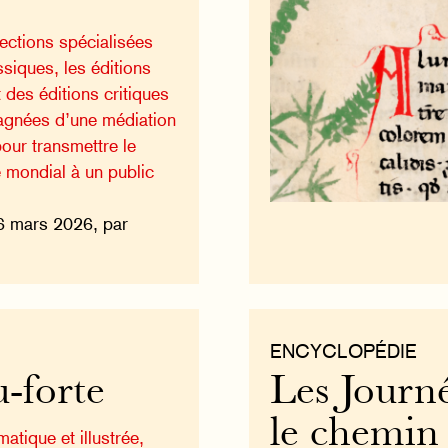
lections spécialisées
ssiques, les éditions
des éditions critiques
gnées d’une médiation
pour transmettre le
re mondial à un public
6 mars 2026, par
ENCYCLOPÉDIE
u-forte
Les Journ
le chemin 
matique et illustrée,