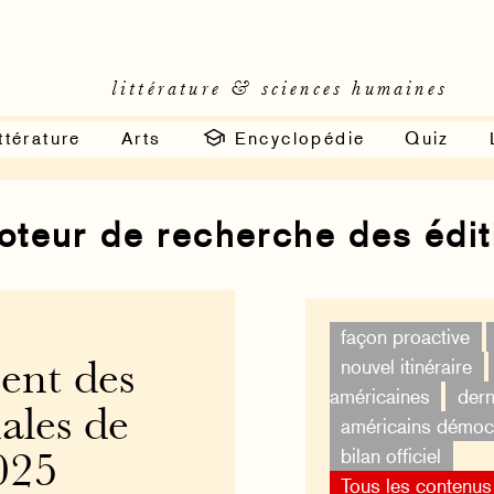
littérature & sciences humaines
ttérature
Arts
Encyclopédie
Quiz
moteur de recherche des édi
façon proactive
nouvel itinéraire
ent des
américaines
dern
ales de
américains démoc
bilan officiel
2025
Tous les contenus