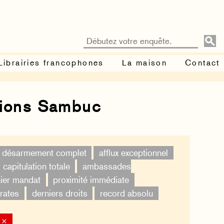
Librairies francophones
La maison
Contact
tions Sambuc
désarmement complet
afflux exceptionnel
capitulation totale
ambassades
ier mandat
proximité immédiate
rates
derniers droits
record absolu
 ×