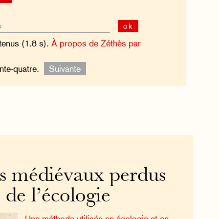
ok
tenus (1.8 s).
À propos de Zéthès par
nte-quatre.
Suivante
s médiévaux perdus
s de l’écologie
Une méthode utilisée en écologie et en