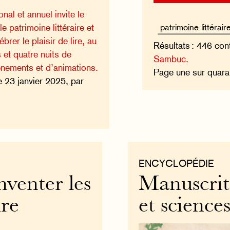
nal et annuel invite le
le patrimoine littéraire et
ébrer le plaisir de lire, au
Résultats : 446 con
s et quatre nuits de
Sambuc.
énements et d’animations.
Page une sur quara
e 23 janvier 2025, par
ENCYCLOPÉDIE
nventer les
Manuscrit
ure
et science