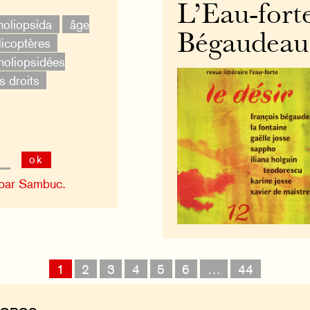
L’Eau-forte
oliopsida
âge
Bégaudeau 
licoptères
oliopsidées
s droits
ok
 par Sambuc.
1
2
3
4
5
6
…
44