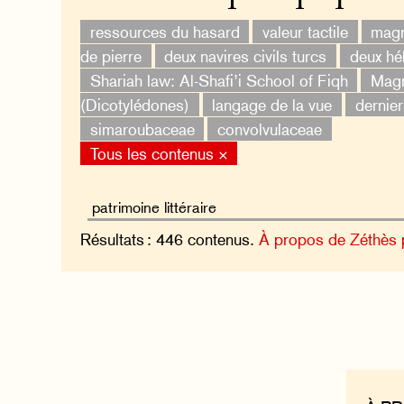
ressources du hasard
valeur tactile
magn
de pierre
deux navires civils turcs
deux hé
Shariah law: Al-Shafi’i School of Fiqh
Magn
(Dicotylédones)
langage de la vue
dernier
simaroubaceae
convolvulaceae
Tous les contenus ×
Résultats : 446 contenus.
À propos de Zéthès