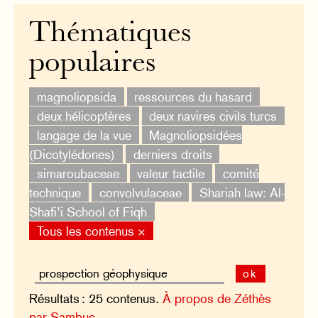
Thématiques
populaires
magnoliopsida
ressources du hasard
deux hélicoptères
deux navires civils turcs
langage de la vue
Magnoliopsidées
(Dicotylédones)
derniers droits
simaroubaceae
valeur tactile
comité
technique
convolvulaceae
Shariah law: Al-
Shafi’i School of Fiqh
Tous les contenus ×
ok
Résultats : 25 contenus.
À propos de Zéthès
par Sambuc.