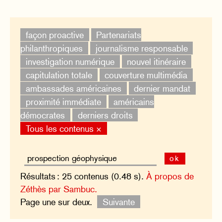
façon proactive
Partenariats
philanthropiques
journalisme responsable
investigation numérique
nouvel itinéraire
capitulation totale
couverture multimédia
ambassades américaines
dernier mandat
proximité immédiate
américains
démocrates
derniers droits
Tous les contenus ×
ok
Résultats : 25 contenus (0.48 s).
À propos de
Zéthès par Sambuc.
Page une sur deux.
Suivante