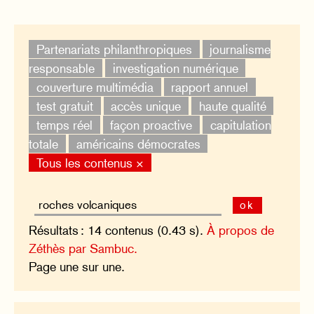
Partenariats philanthropiques
journalisme
responsable
investigation numérique
couverture multimédia
rapport annuel
test gratuit
accès unique
haute qualité
temps réel
façon proactive
capitulation
totale
américains démocrates
Tous les contenus ×
ok
Résultats : 14 contenus (0.43 s).
À propos de
Zéthès par Sambuc.
Page une sur une.