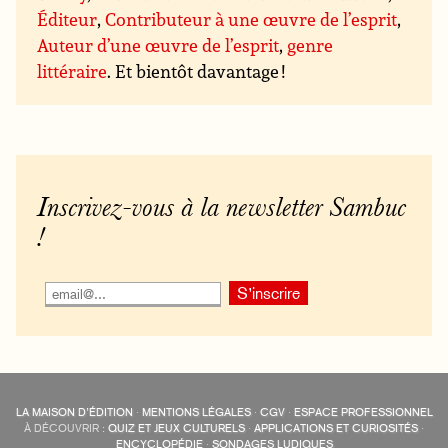
Éditeur
,
Contributeur à une œuvre de l’esprit
,
Auteur d’une œuvre de l’esprit
,
genre
littéraire
. Et bientôt davantage !
Inscrivez-vous à la newsletter Sambuc
!
LA MAISON D’ÉDITION
·
MENTIONS LÉGALES
·
CGV
·
ESPACE PROFESSIONNEL
À DÉCOUVRIR :
QUIZ ET JEUX CULTURELS
·
APPLICATIONS ET CURIOSITÉS
·
ENCYCLOPÉDIE
·
SONDAGES LUDIQUES