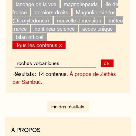
langage de la vue
magnoliopsida
île de
france
derniers droits
Magnoliopsidées
(Dicotylédones)
nouvelle dimension
météo
france
nonlinear science
accès unique
bilan officiel
Tous les contenus ×
ok
Résultats : 14 contenus.
À propos de Zéthès
par Sambuc.
Fin des résultats
À PROPOS