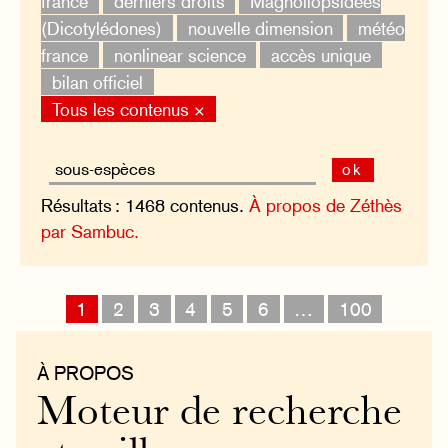
france
derniers droits
Magnoliopsidées
(Dicotylédones)
nouvelle dimension
météo
france
nonlinear science
accès unique
bilan officiel
Tous les contenus ×
ok
Résultats : 1468 contenus.
À propos de Zéthès
par Sambuc.
1
2
3
4
5
6
…
100
À PROPOS
Moteur de recherche