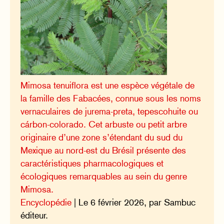
Mimosa tenuiflora est une espèce végétale de
la famille des Fabacées, connue sous les noms
vernaculaires de jurema-preta, tepescohuite ou
cárbon-colorado. Cet arbuste ou petit arbre
originaire d’une zone s’étendant du sud du
Mexique au nord-est du Brésil présente des
caractéristiques pharmacologiques et
écologiques remarquables au sein du genre
Mimosa.
Encyclopédie
| Le 6 février 2026, par Sambuc
éditeur.