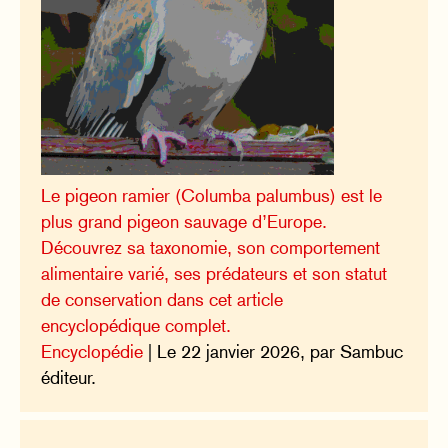
Le pigeon ramier (Columba palumbus) est le
plus grand pigeon sauvage d’Europe.
Découvrez sa taxonomie, son comportement
alimentaire varié, ses prédateurs et son statut
de conservation dans cet article
encyclopédique complet.
Encyclopédie
| Le 22 janvier 2026, par Sambuc
éditeur.