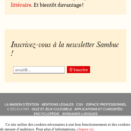
littéraire
. Et bientôt davantage !
Inscrivez-vous à la newsletter Sambuc
!
LA MAISON D’ÉDITION
·
MENTIONS LÉGALES
·
CGV
·
ESPACE PROFESSIONNEL
À DÉCOUVRIR :
QUIZ ET JEUX CULTURELS
·
APPLICATIONS ET CURIOSITÉS
·
ENCYCLOPÉDIE
·
SONDAGES LUDIQUES
LES ÉDITIONS SAMBUC SUR LES RÉSEAUX SOCIAUX
COLLECTIONS :
SAMBUC
·
ÉDISOLUM
·
REVUE LITTÉRAIRE
L’EAU-FORTE
Ce site utilise des cookies nécessaires à son bon fonctionnement et des cookies
AUTRES SITES :
COLL. « LES ÉDISOLUM »
de mesure d’audience. Pour plus d’informations,
cliquez ici
.