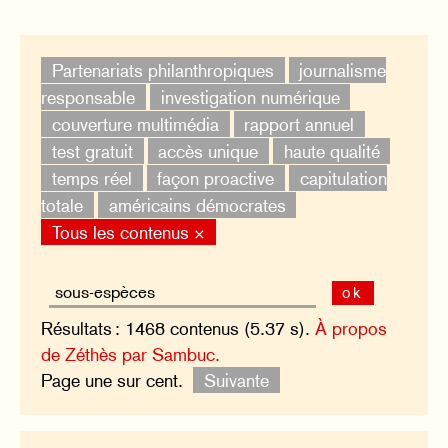
Partenariats philanthropiques
journalisme
responsable
investigation numérique
couverture multimédia
rapport annuel
test gratuit
accès unique
haute qualité
temps réel
façon proactive
capitulation
totale
américains démocrates
Tous les contenus ×
ok
Résultats : 1468 contenus (5.37 s).
À propos
de Zéthès par Sambuc.
Page une sur cent.
Suivante