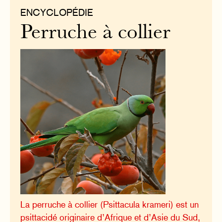
ENCYCLOPÉDIE
Perruche à collier
La perruche à collier (Psittacula krameri) est un
psittacidé originaire d’Afrique et d’Asie du Sud,