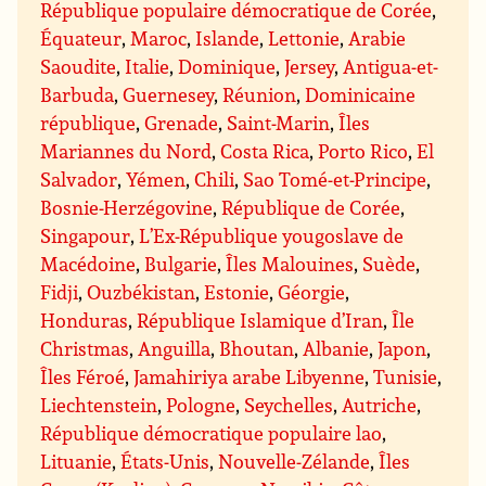
République populaire démocratique de Corée
,
Équateur
,
Maroc
,
Islande
,
Lettonie
,
Arabie
Saoudite
,
Italie
,
Dominique
,
Jersey
,
Antigua-et-
Barbuda
,
Guernesey
,
Réunion
,
Dominicaine
république
,
Grenade
,
Saint-Marin
,
Îles
Mariannes du Nord
,
Costa Rica
,
Porto Rico
,
El
Salvador
,
Yémen
,
Chili
,
Sao Tomé-et-Principe
,
Bosnie-Herzégovine
,
République de Corée
,
Singapour
,
L’Ex-République yougoslave de
Macédoine
,
Bulgarie
,
Îles Malouines
,
Suède
,
Fidji
,
Ouzbékistan
,
Estonie
,
Géorgie
,
Honduras
,
République Islamique d’Iran
,
Île
Christmas
,
Anguilla
,
Bhoutan
,
Albanie
,
Japon
,
Îles Féroé
,
Jamahiriya arabe Libyenne
,
Tunisie
,
Liechtenstein
,
Pologne
,
Seychelles
,
Autriche
,
République démocratique populaire lao
,
Lituanie
,
États-Unis
,
Nouvelle-Zélande
,
Îles