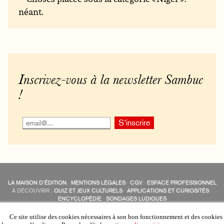
néant.
Inscrivez-vous à la newsletter Sambuc
!
LA MAISON D’ÉDITION
·
MENTIONS LÉGALES
·
CGV
·
ESPACE PROFESSIONNEL
À DÉCOUVRIR :
QUIZ ET JEUX CULTURELS
·
APPLICATIONS ET CURIOSITÉS
·
ENCYCLOPÉDIE
·
SONDAGES LUDIQUES
LES ÉDITIONS SAMBUC SUR LES RÉSEAUX SOCIAUX
COLLECTIONS :
SAMBUC
·
ÉDISOLUM
·
REVUE LITTÉRAIRE
L’EAU-FORTE
Ce site utilise des cookies nécessaires à son bon fonctionnement et des cookies
AUTRES SITES :
COLL. « LES ÉDISOLUM »