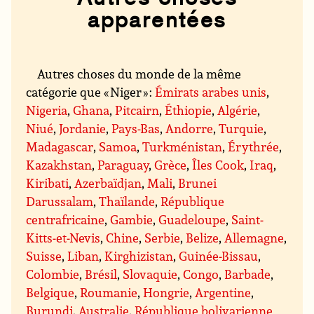
apparentées
Autres choses du monde de la même
catégorie que « Niger » :
Émirats arabes unis
,
Nigeria
,
Ghana
,
Pitcairn
,
Éthiopie
,
Algérie
,
Niué
,
Jordanie
,
Pays-Bas
,
Andorre
,
Turquie
,
Madagascar
,
Samoa
,
Turkménistan
,
Érythrée
,
Kazakhstan
,
Paraguay
,
Grèce
,
Îles Cook
,
Iraq
,
Kiribati
,
Azerbaïdjan
,
Mali
,
Brunei
Darussalam
,
Thaïlande
,
République
centrafricaine
,
Gambie
,
Guadeloupe
,
Saint-
Kitts-et-Nevis
,
Chine
,
Serbie
,
Belize
,
Allemagne
,
Suisse
,
Liban
,
Kirghizistan
,
Guinée-Bissau
,
Colombie
,
Brésil
,
Slovaquie
,
Congo
,
Barbade
,
Belgique
,
Roumanie
,
Hongrie
,
Argentine
,
Burundi
,
Australie
,
République bolivarienne