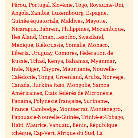
Pérou
,
Portugal
,
Slovénie
,
Togo
,
Royaume-Uni
,
Angola
,
Zambie
,
Luxembourg
,
Espagne
,
Guinée équatoriale
,
Maldives
,
Mayotte
,
Nicaragua
,
Bahreïn
,
Philippines
,
Mozambique
,
Îles Åland
,
Oman
,
Lesotho
,
Swaziland
,
Mexique
,
Biélorussie
,
Somalie
,
Monaco
,
Liberia
,
Uruguay
,
Comores
,
Fédération de
Russie
,
Tchad
,
Kenya
,
Bahamas
,
Myanmar
,
Inde
,
Niger
,
Chypre
,
Mauritanie
,
Nouvelle-
Calédonie
,
Tonga
,
Groenland
,
Aruba
,
Norvège
,
Canada
,
Burkina Faso
,
Mongolie
,
Samoa
Américaines
,
États fédérés de Micronésie
,
Panama
,
Polynésie française
,
Suriname
,
France
,
Cambodge
,
Montserrat
,
Monténégro
,
Papouasie-Nouvelle-Guinée
,
Trinité-et-Tobago
,
Haïti
,
Maurice
,
Vanuatu
,
Bénin
,
République
tchèque
,
Cap-Vert
,
Afrique du Sud
,
La