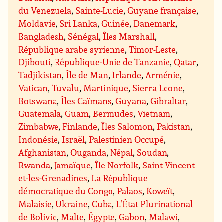
du Venezuela
,
Sainte-Lucie
,
Guyane française
,
Moldavie
,
Sri Lanka
,
Guinée
,
Danemark
,
Bangladesh
,
Sénégal
,
Îles Marshall
,
République arabe syrienne
,
Timor-Leste
,
Djibouti
,
République-Unie de Tanzanie
,
Qatar
,
Tadjikistan
,
Île de Man
,
Irlande
,
Arménie
,
Vatican
,
Tuvalu
,
Martinique
,
Sierra Leone
,
Botswana
,
Îles Caïmans
,
Guyana
,
Gibraltar
,
Guatemala
,
Guam
,
Bermudes
,
Vietnam
,
Zimbabwe
,
Finlande
,
Îles Salomon
,
Pakistan
,
Indonésie
,
Israël
,
Palestinien Occupé
,
Afghanistan
,
Ouganda
,
Népal
,
Soudan
,
Rwanda
,
Jamaïque
,
Île Norfolk
,
Saint-Vincent-
et-les-Grenadines
,
La République
démocratique du Congo
,
Palaos
,
Koweït
,
Malaisie
,
Ukraine
,
Cuba
,
L’État Plurinational
de Bolivie
,
Malte
,
Égypte
,
Gabon
,
Malawi
,