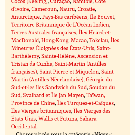
Cocos (Keeling)
,
Curaçao
,
Namibie
,
Côte
d’ivoire
,
Cameroun
,
Nauru
,
Croatie
,
Antarctique
,
Pays-Bas caribéens
,
Île Bouvet
,
Territoire Britannique de L’Océan Indien
,
Terres Australes françaises
,
Îles Heard-et-
MacDonald
,
Hong-Kong
,
Macao
,
Tokelau
,
Îles
Mineures Éloignées des États-Unis
,
Saint-
Barthélemy
,
Sainte-Hélène, Ascension et
Tristan da Cunha
,
Saint-Martin (Antilles
françaises)
,
Saint-Pierre-et-Miquelon
,
Saint-
Martin (Antilles Néerlandaise)
,
Géorgie du
Sud-et-les îles Sandwich du Sud
,
Soudan du
Sud
,
Svalbard et Île Jan Mayen
,
Taïwan,
Province de Chine
,
Îles Turques-et-Caïques
,
Îles Vierges britanniques
,
Îles Vierges des
États-Unis
,
Wallis et Futuna
,
Sahara
Occidental
.
Choses placée sous la catégorie « Niger » :