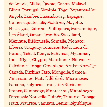
de Bolivie
,
Malte
,
Égypte
,
Gabon
,
Malawi
,
Pérou
,
Portugal
,
Slovénie
,
Togo
,
Royaume-Uni
,
Angola
,
Zambie
,
Luxembourg
,
Espagne
,
Guinée équatoriale
,
Maldives
,
Mayotte
,
Nicaragua
,
Bahreïn
,
Philippines
,
Mozambique
,
Îles Åland
,
Oman
,
Lesotho
,
Swaziland
,
Mexique
,
Biélorussie
,
Somalie
,
Monaco
,
Liberia
,
Uruguay
,
Comores
,
Fédération de
Russie
,
Tchad
,
Kenya
,
Bahamas
,
Myanmar
,
Inde
,
Niger
,
Chypre
,
Mauritanie
,
Nouvelle-
Calédonie
,
Tonga
,
Groenland
,
Aruba
,
Norvège
,
Canada
,
Burkina Faso
,
Mongolie
,
Samoa
Américaines
,
États fédérés de Micronésie
,
Panama
,
Polynésie française
,
Suriname
,
France
,
Cambodge
,
Montserrat
,
Monténégro
,
Papouasie-Nouvelle-Guinée
,
Trinité-et-Tobago
,
Haïti
,
Maurice
,
Vanuatu
,
Bénin
,
République