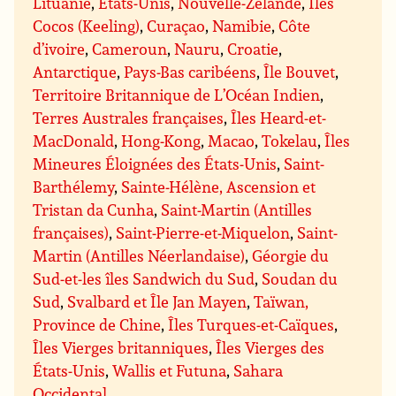
Lituanie
,
États-Unis
,
Nouvelle-Zélande
,
Îles
Cocos (Keeling)
,
Curaçao
,
Namibie
,
Côte
d’ivoire
,
Cameroun
,
Nauru
,
Croatie
,
Antarctique
,
Pays-Bas caribéens
,
Île Bouvet
,
Territoire Britannique de L’Océan Indien
,
Terres Australes françaises
,
Îles Heard-et-
MacDonald
,
Hong-Kong
,
Macao
,
Tokelau
,
Îles
Mineures Éloignées des États-Unis
,
Saint-
Barthélemy
,
Sainte-Hélène, Ascension et
Tristan da Cunha
,
Saint-Martin (Antilles
françaises)
,
Saint-Pierre-et-Miquelon
,
Saint-
Martin (Antilles Néerlandaise)
,
Géorgie du
Sud-et-les îles Sandwich du Sud
,
Soudan du
Sud
,
Svalbard et Île Jan Mayen
,
Taïwan,
Province de Chine
,
Îles Turques-et-Caïques
,
Îles Vierges britanniques
,
Îles Vierges des
États-Unis
,
Wallis et Futuna
,
Sahara
Occidental
.