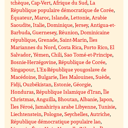
tchèque
,
Cap-Vert
,
Afrique du Sud
,
La
République populaire démocratique de Corée
,
Équateur
,
Maroc
,
Islande
,
Lettonie
,
Arabie
Saoudite
,
Italie
,
Dominique
,
Jersey
,
Antigua-et-
Barbuda
,
Guernesey
,
Réunion
,
Dominicaine
république
,
Grenade
,
Saint-Marin
,
Îles
Mariannes du Nord
,
Costa Rica
,
Porto Rico
,
El
Salvador
,
Yémen
,
Chili
,
Sao Tomé-et-Principe
,
Bosnie-Herzégovine
,
République de Corée
,
Singapour
,
L’Ex-République yougoslave de
Macédoine
,
Bulgarie
,
Îles Malouines
,
Suède
,
Fidji
,
Ouzbékistan
,
Estonie
,
Géorgie
,
Honduras
,
République Islamique d’Iran
,
Île
Christmas
,
Anguilla
,
Bhoutan
,
Albanie
,
Japon
,
Îles Féroé
,
Jamahiriya arabe Libyenne
,
Tunisie
,
Liechtenstein
,
Pologne
,
Seychelles
,
Autriche
,
République démocratique populaire lao
,