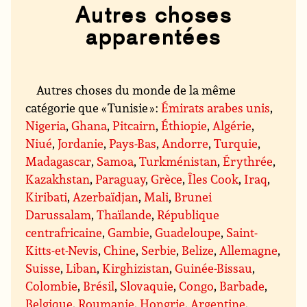
Autres choses
apparentées
Autres choses du monde de la même
catégorie que « Tunisie » :
Émirats arabes unis
,
Nigeria
,
Ghana
,
Pitcairn
,
Éthiopie
,
Algérie
,
Niué
,
Jordanie
,
Pays-Bas
,
Andorre
,
Turquie
,
Madagascar
,
Samoa
,
Turkménistan
,
Érythrée
,
Kazakhstan
,
Paraguay
,
Grèce
,
Îles Cook
,
Iraq
,
Kiribati
,
Azerbaïdjan
,
Mali
,
Brunei
Darussalam
,
Thaïlande
,
République
centrafricaine
,
Gambie
,
Guadeloupe
,
Saint-
Kitts-et-Nevis
,
Chine
,
Serbie
,
Belize
,
Allemagne
,
Suisse
,
Liban
,
Kirghizistan
,
Guinée-Bissau
,
Colombie
,
Brésil
,
Slovaquie
,
Congo
,
Barbade
,
Belgique
,
Roumanie
,
Hongrie
,
Argentine
,