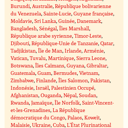
Burundi
,
Australie
,
République bolivarienne
du Venezuela
,
Sainte-Lucie
,
Guyane française
,
Moldavie
,
Sri Lanka
,
Guinée
,
Danemark
,
Bangladesh
,
Sénégal
,
Îles Marshall
,
République arabe syrienne
,
Timor-Leste
,
Djibouti
,
République-Unie de Tanzanie
,
Qatar
,
Tadjikistan
,
Île de Man
,
Irlande
,
Arménie
,
Vatican
,
Tuvalu
,
Martinique
,
Sierra Leone
,
Botswana
,
Îles Caïmans
,
Guyana
,
Gibraltar
,
Guatemala
,
Guam
,
Bermudes
,
Vietnam
,
Zimbabwe
,
Finlande
,
Îles Salomon
,
Pakistan
,
Indonésie
,
Israël
,
Palestinien Occupé
,
Afghanistan
,
Ouganda
,
Népal
,
Soudan
,
Rwanda
,
Jamaïque
,
Île Norfolk
,
Saint-Vincent-
et-les-Grenadines
,
La République
démocratique du Congo
,
Palaos
,
Koweït
,
Malaisie
,
Ukraine
,
Cuba
,
L’État Plurinational