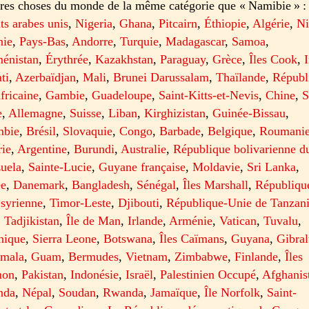
res choses du monde de la même catégorie que « Namibie » :
ts arabes unis
,
Nigeria
,
Ghana
,
Pitcairn
,
Éthiopie
,
Algérie
,
Ni
nie
,
Pays-Bas
,
Andorre
,
Turquie
,
Madagascar
,
Samoa
,
énistan
,
Érythrée
,
Kazakhstan
,
Paraguay
,
Grèce
,
Îles Cook
,
ti
,
Azerbaïdjan
,
Mali
,
Brunei Darussalam
,
Thaïlande
,
Républ
fricaine
,
Gambie
,
Guadeloupe
,
Saint-Kitts-et-Nevis
,
Chine
,
S
e
,
Allemagne
,
Suisse
,
Liban
,
Kirghizistan
,
Guinée-Bissau
,
mbie
,
Brésil
,
Slovaquie
,
Congo
,
Barbade
,
Belgique
,
Roumani
ie
,
Argentine
,
Burundi
,
Australie
,
République bolivarienne d
uela
,
Sainte-Lucie
,
Guyane française
,
Moldavie
,
Sri Lanka
,
ée
,
Danemark
,
Bangladesh
,
Sénégal
,
Îles Marshall
,
Républiqu
 syrienne
,
Timor-Leste
,
Djibouti
,
République-Unie de Tanzan
,
Tadjikistan
,
Île de Man
,
Irlande
,
Arménie
,
Vatican
,
Tuvalu
,
nique
,
Sierra Leone
,
Botswana
,
Îles Caïmans
,
Guyana
,
Gibral
emala
,
Guam
,
Bermudes
,
Vietnam
,
Zimbabwe
,
Finlande
,
Îles
mon
,
Pakistan
,
Indonésie
,
Israël
,
Palestinien Occupé
,
Afghanis
nda
,
Népal
,
Soudan
,
Rwanda
,
Jamaïque
,
Île Norfolk
,
Saint-