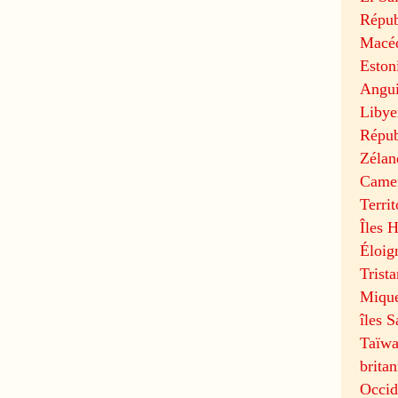
Répub
Macé
Eston
Angui
Libye
Répub
Zélan
Came
Terri
Îles 
Éloig
Trist
Miqu
îles 
Taïwa
brita
Occid