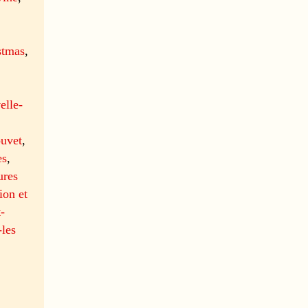
stmas
,
elle-
ouvet
,
es
,
ures
ion et
t-
-les