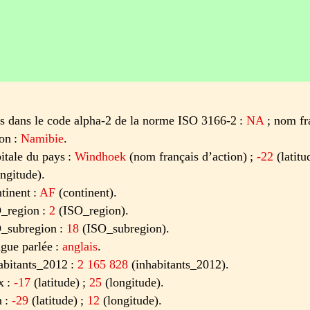
s dans le code alpha-2 de la norme ISO 3166-2 :
NA
; nom fr
ion :
Namibie
.
itale du pays :
Windhoek
(nom français d’action) ;
-22
(latitu
ngitude).
tinent :
AF
(continent).
_region :
2
(ISO_region).
_subregion :
18
(ISO_subregion).
gue parlée :
anglais
.
abitants_2012 :
2 165 828
(inhabitants_2012).
x :
-17
(latitude) ;
25
(longitude).
 :
-29
(latitude) ;
12
(longitude).