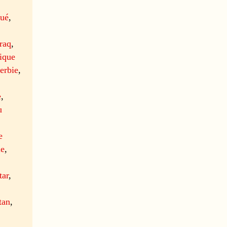
ué
,
Iraq
,
ique
erbie
,
e
,
u
e
ie
,
tar
,
tan
,