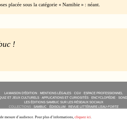
ses placée sous la catégorie « Namibie » : néant.
buc !
LA MAISON D’ÉDITION
·
MENTIONS LÉGALES
·
CGV
·
ESPACE PROFESSIONNEL
QUIZ ET JEUX CULTURELS
·
APPLICATIONS ET CURIOSITÉS
·
ENCYCLOPÉDIE
·
SOND
LES ÉDITIONS SAMBUC SUR LES RÉSEAUX SOCIAUX
COLLECTIONS :
SAMBUC
·
ÉDISOLUM
·
REVUE LITTÉRAIRE
L’EAU-FORTE
AUTRES SITES :
COLL. « LES ÉDISOLUM »
s de mesure d’audience. Pour plus d’informations,
cliquez ici
.