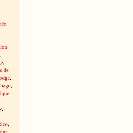
née
tion
e
,
ge
,
és de
odge
,
obago
,
ique
,
y
,
,
Rico
,
vine
,