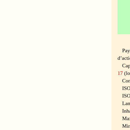
Pay
d’act
Cap
17
(lo
Con
ISO
ISO
Lan
Inh
Ma
Min