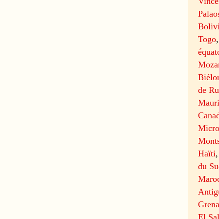
Vince
Palao
Boliv
Togo
équat
Moza
Biélo
de Ru
Mauri
Cana
Micro
Monts
Haïti
du Su
Maro
Antig
Gren
El Sa