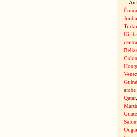
Aut
Émira
Jorda
Turkm
Kiriba
centra
Beliz
Colo
Hongr
Venez
Guin
arabe
Qatar
Marti
Guat
Salo
Ouga