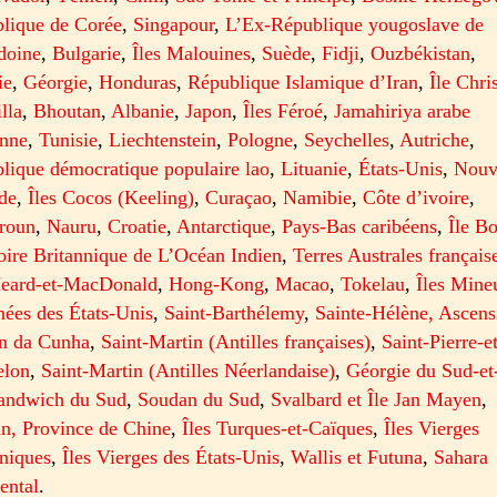
lique de Corée
,
Singapour
,
L’Ex-République yougoslave de
doine
,
Bulgarie
,
Îles Malouines
,
Suède
,
Fidji
,
Ouzbékistan
,
ie
,
Géorgie
,
Honduras
,
République Islamique d’Iran
,
Île Chri
lla
,
Bhoutan
,
Albanie
,
Japon
,
Îles Féroé
,
Jamahiriya arabe
nne
,
Tunisie
,
Liechtenstein
,
Pologne
,
Seychelles
,
Autriche
,
lique démocratique populaire lao
,
Lituanie
,
États-Unis
,
Nouv
de
,
Îles Cocos (Keeling)
,
Curaçao
,
Namibie
,
Côte d’ivoire
,
roun
,
Nauru
,
Croatie
,
Antarctique
,
Pays-Bas caribéens
,
Île B
toire Britannique de L’Océan Indien
,
Terres Australes français
Heard-et-MacDonald
,
Hong-Kong
,
Macao
,
Tokelau
,
Îles Mine
nées des États-Unis
,
Saint-Barthélemy
,
Sainte-Hélène, Ascens
an da Cunha
,
Saint-Martin (Antilles françaises)
,
Saint-Pierre-e
elon
,
Saint-Martin (Antilles Néerlandaise)
,
Géorgie du Sud-et
Sandwich du Sud
,
Soudan du Sud
,
Svalbard et Île Jan Mayen
,
n, Province de Chine
,
Îles Turques-et-Caïques
,
Îles Vierges
nniques
,
Îles Vierges des États-Unis
,
Wallis et Futuna
,
Sahara
ental
.