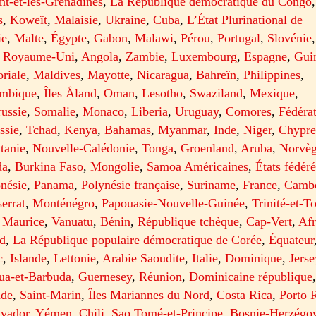
nt-et-les-Grenadines
,
La République démocratique du Congo
,
s
,
Koweït
,
Malaisie
,
Ukraine
,
Cuba
,
L’État Plurinational de
ie
,
Malte
,
Égypte
,
Gabon
,
Malawi
,
Pérou
,
Portugal
,
Slovénie
,
,
Royaume-Uni
,
Angola
,
Zambie
,
Luxembourg
,
Espagne
,
Gui
oriale
,
Maldives
,
Mayotte
,
Nicaragua
,
Bahreïn
,
Philippines
,
mbique
,
Îles Åland
,
Oman
,
Lesotho
,
Swaziland
,
Mexique
,
russie
,
Somalie
,
Monaco
,
Liberia
,
Uruguay
,
Comores
,
Fédéra
ssie
,
Tchad
,
Kenya
,
Bahamas
,
Myanmar
,
Inde
,
Niger
,
Chypr
tanie
,
Nouvelle-Calédonie
,
Tonga
,
Groenland
,
Aruba
,
Norvè
da
,
Burkina Faso
,
Mongolie
,
Samoa Américaines
,
États fédér
nésie
,
Panama
,
Polynésie française
,
Suriname
,
France
,
Camb
errat
,
Monténégro
,
Papouasie-Nouvelle-Guinée
,
Trinité-et-T
,
Maurice
,
Vanuatu
,
Bénin
,
République tchèque
,
Cap-Vert
,
Afr
d
,
La République populaire démocratique de Corée
,
Équateur
c
,
Islande
,
Lettonie
,
Arabie Saoudite
,
Italie
,
Dominique
,
Jerse
ua-et-Barbuda
,
Guernesey
,
Réunion
,
Dominicaine république
ade
,
Saint-Marin
,
Îles Mariannes du Nord
,
Costa Rica
,
Porto 
lvador
,
Yémen
,
Chili
,
Sao Tomé-et-Principe
,
Bosnie-Herzégo