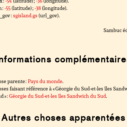
x :
-54
(latitude) ;
-36
(longitude).
 :
-55
(latitude) ;
-38
(longitude).
_gov :
sgisland.gs
(url_gov).
Sambuc éd
Informations complémentaire
se parente :
Pays du monde
.
ses faisant référence à « Géorgie du Sud-et-les îles Sand
d » :
Géorgie du Sud-et-les îles Sandwich du Sud
.
Autres choses apparentées