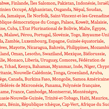
abwe
,
Finlande
,
Îles Salomon
,
Pakistan
,
Indonésie
,
Israël
tinien Occupé
,
Afghanistan
,
Ouganda
,
Népal
,
Soudan
,
da
,
Jamaïque
,
Île Norfolk
,
Saint-Vincent-et-les-Grenadin
blique démocratique du Congo
,
Palaos
,
Koweït
,
Malaisie
,
ine
,
Cuba
,
L’État Plurinational de Bolivie
,
Malte
,
Égypte
,
n
,
Malawi
,
Pérou
,
Portugal
,
Slovénie
,
Togo
,
Royaume-Uni
la
,
Zambie
,
Luxembourg
,
Espagne
,
Guinée équatoriale
,
ives
,
Mayotte
,
Nicaragua
,
Bahreïn
,
Philippines
,
Mozambi
Åland
,
Oman
,
Lesotho
,
Swaziland
,
Mexique
,
Biélorussie
,
lie
,
Monaco
,
Liberia
,
Uruguay
,
Comores
,
Fédération de
ie
,
Tchad
,
Kenya
,
Bahamas
,
Myanmar
,
Inde
,
Niger
,
Chyp
itanie
,
Nouvelle-Calédonie
,
Tonga
,
Groenland
,
Aruba
,
ège
,
Canada
,
Burkina Faso
,
Mongolie
,
Samoa Américaine
 fédérés de Micronésie
,
Panama
,
Polynésie française
,
name
,
France
,
Cambodge
,
Montserrat
,
Monténégro
,
uasie-Nouvelle-Guinée
,
Trinité-et-Tobago
,
Haïti
,
Maurice
,
atu
,
Bénin
,
République tchèque
,
Cap-Vert
,
Afrique du Su