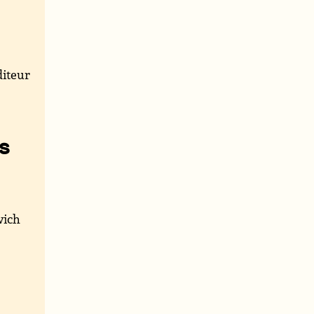
iteur
s
wich