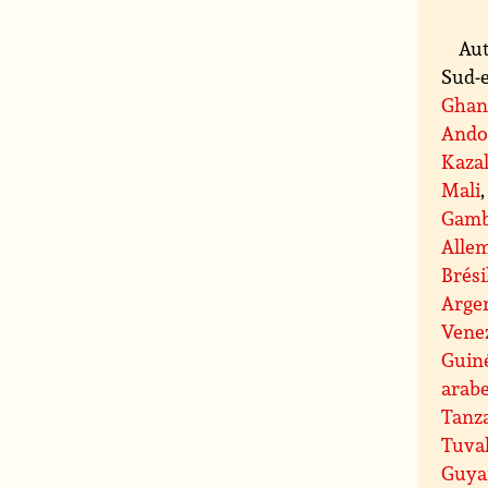
Aut
Sud-e
Ghan
Ando
Kaza
Mali
Gamb
Alle
Brési
Arge
Vene
Guin
arab
Tanz
Tuva
Guya