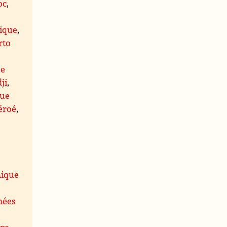
oc
,
ique
,
rto
ue
dji
,
que
Féroé
,
nique
nées
rre-