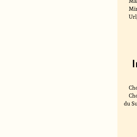
Ma
Min
Url
Cho
Cho
du Su