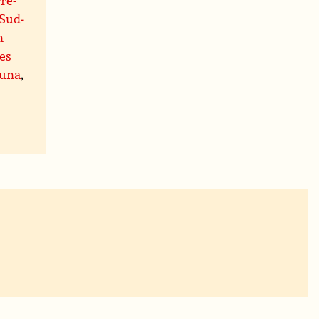
 Sud-
n
les
tuna
,