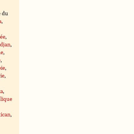
e du
a
,
rée
,
ïdjan
,
ne
,
e
,
ie
,
ie
,
ka
,
lique
tican
,