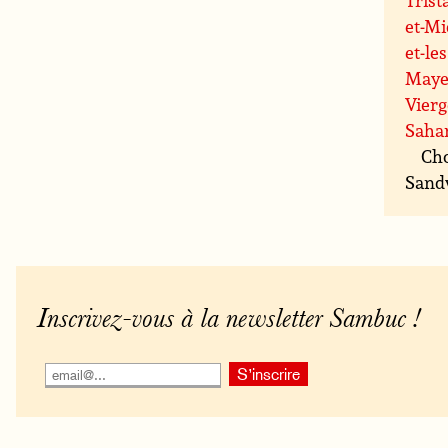
et-M
et-le
May
Vierg
Sahar
Cho
Sandw
Inscrivez-vous à la newsletter Sambuc !