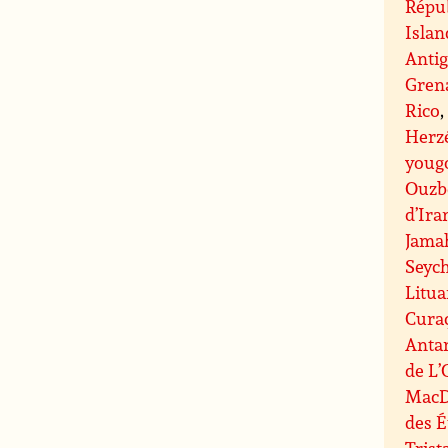
Répu
Islan
Anti
Gren
Rico
Herz
youg
Ouzb
d’Ira
Jamah
Seych
Litua
Cura
Anta
de L’
MacD
des É
Tris