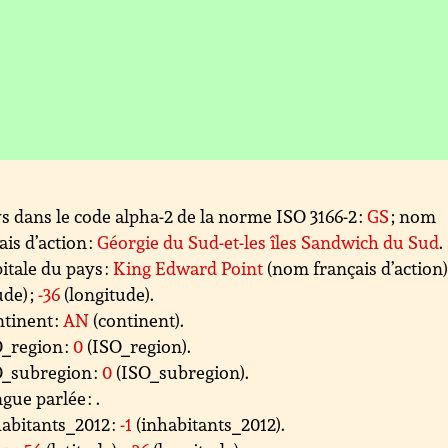
s dans le code alpha-2 de la norme ISO 3166-2 :
GS
; nom
ais d’action :
Géorgie du Sud-et-les îles Sandwich du Sud
.
itale du pays :
King Edward Point
(nom français d’action)
ude) ;
-36
(longitude).
tinent :
AN
(continent).
_region :
0
(ISO_region).
_subregion :
0
(ISO_subregion).
gue parlée :
.
abitants_2012 :
-1
(inhabitants_2012).