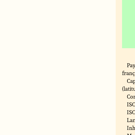
Pay
franç
Cap
(latit
Con
ISO
ISO
Lan
Inh