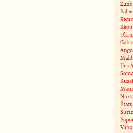
Zimb
Pales
Rwan
Répu
Ukra
Gabo
Ango
Mald
Îles 
Soma
Russ
Maur
Norv
États
Suri
Papo
Vanu