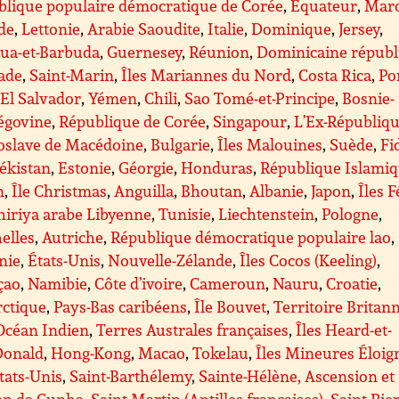
blique populaire démocratique de Corée
,
Équateur
,
Mar
de
,
Lettonie
,
Arabie Saoudite
,
Italie
,
Dominique
,
Jersey
,
gua-et-Barbuda
,
Guernesey
,
Réunion
,
Dominicaine républ
ade
,
Saint-Marin
,
Îles Mariannes du Nord
,
Costa Rica
,
Po
,
El Salvador
,
Yémen
,
Chili
,
Sao Tomé-et-Principe
,
Bosnie-
égovine
,
République de Corée
,
Singapour
,
L’Ex-Républiq
oslave de Macédoine
,
Bulgarie
,
Îles Malouines
,
Suède
,
Fi
ékistan
,
Estonie
,
Géorgie
,
Honduras
,
République Islami
n
,
Île Christmas
,
Anguilla
,
Bhoutan
,
Albanie
,
Japon
,
Îles 
iriya arabe Libyenne
,
Tunisie
,
Liechtenstein
,
Pologne
,
elles
,
Autriche
,
République démocratique populaire lao
,
nie
,
États-Unis
,
Nouvelle-Zélande
,
Îles Cocos (Keeling)
,
çao
,
Namibie
,
Côte d’ivoire
,
Cameroun
,
Nauru
,
Croatie
,
rctique
,
Pays-Bas caribéens
,
Île Bouvet
,
Territoire Britan
Océan Indien
,
Terres Australes françaises
,
Îles Heard-et-
onald
,
Hong-Kong
,
Macao
,
Tokelau
,
Îles Mineures Éloig
tats-Unis
,
Saint-Barthélemy
,
Sainte-Hélène, Ascension et
tan da Cunha
,
Saint-Martin (Antilles françaises)
,
Saint-Pie