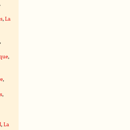
,
es
,
La
,
que
,
re
,
s
,
d
,
La