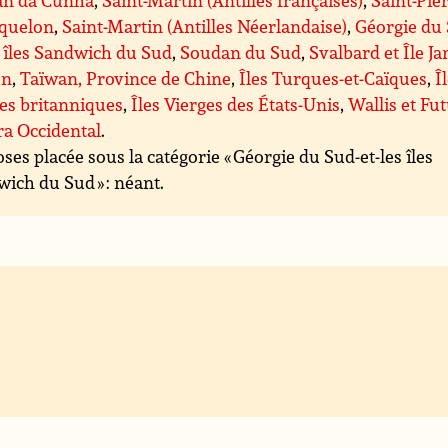
iquelon
,
Saint-Martin (Antilles Néerlandaise)
,
Géorgie du
s îles Sandwich du Sud
,
Soudan du Sud
,
Svalbard et Île Ja
en
,
Taïwan, Province de Chine
,
Îles Turques-et-Caïques
,
Î
es britanniques
,
Îles Vierges des États-Unis
,
Wallis et Fu
a Occidental
.
ses placée sous la catégorie « Géorgie du Sud-et-les îles
ich du Sud » : néant.