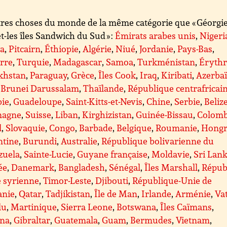
res choses du monde de la même catégorie que « Géorgi
t-les îles Sandwich du Sud » :
Émirats arabes unis
,
Nigeri
a
,
Pitcairn
,
Éthiopie
,
Algérie
,
Niué
,
Jordanie
,
Pays-Bas
,
rre
,
Turquie
,
Madagascar
,
Samoa
,
Turkménistan
,
Éryth
khstan
,
Paraguay
,
Grèce
,
Îles Cook
,
Iraq
,
Kiribati
,
Azerba
,
Brunei Darussalam
,
Thaïlande
,
République centrafricai
ie
,
Guadeloupe
,
Saint-Kitts-et-Nevis
,
Chine
,
Serbie
,
Beliz
magne
,
Suisse
,
Liban
,
Kirghizistan
,
Guinée-Bissau
,
Colomb
l
,
Slovaquie
,
Congo
,
Barbade
,
Belgique
,
Roumanie
,
Hongr
ntine
,
Burundi
,
Australie
,
République bolivarienne du
zuela
,
Sainte-Lucie
,
Guyane française
,
Moldavie
,
Sri Lan
ée
,
Danemark
,
Bangladesh
,
Sénégal
,
Îles Marshall
,
Répub
e syrienne
,
Timor-Leste
,
Djibouti
,
République-Unie de
anie
,
Qatar
,
Tadjikistan
,
Île de Man
,
Irlande
,
Arménie
,
Va
lu
,
Martinique
,
Sierra Leone
,
Botswana
,
Îles Caïmans
,
na
,
Gibraltar
,
Guatemala
,
Guam
,
Bermudes
,
Vietnam
,