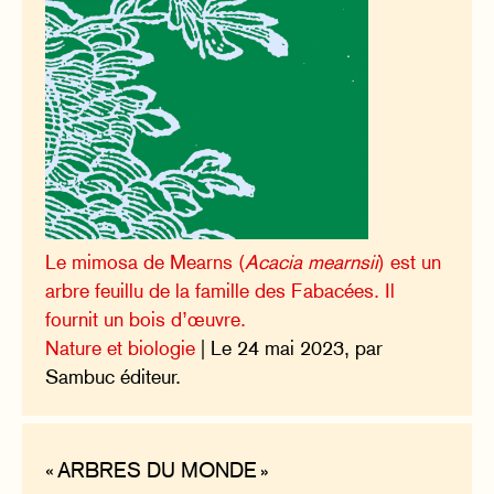
Le mimosa de Mearns (
Acacia mearnsii
) est un
arbre feuillu de la famille des Fabacées. Il
fournit un bois d’œuvre.
Nature et biologie
| Le 24 mai 2023, par
Sambuc éditeur.
« ARBRES DU MONDE »