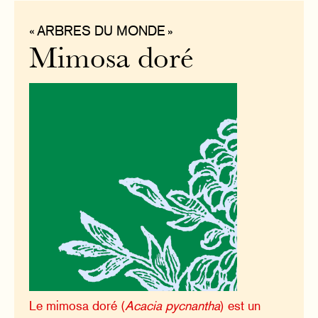
« ARBRES DU MONDE »
Mimosa doré
Le mimosa doré (
Acacia pycnantha
) est un