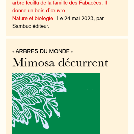
arbre feuillu de la famille des Fabacées. Il
donne un bois d’œuvre.
Nature et biologie
| Le 24 mai 2023, par
Sambuc éditeur.
« ARBRES DU MONDE »
Mimosa décurrent