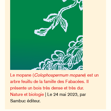
Le mopane (
Colophospermum mopane
) est un
arbre feuillu de la famille des Fabacées. Il
présente un bois très dense et très dur.
Nature et biologie
| Le 24 mai 2023, par
Sambuc éditeur.