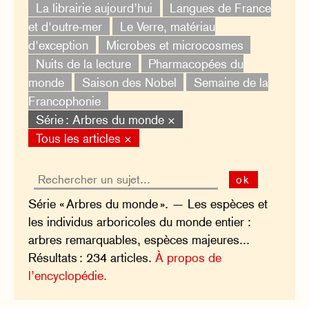
La librairie aujourd’hui
Langues de France
et d'outre-mer
Le Verre, matériau
d'exception
Microbes et microcosmes
Nuits de la lecture
Pharmacopées du
monde
Saison des Nobel
Semaine de la
Francophonie
Série : Arbres du monde ×
Tous les articles ×
ok
Série « Arbres du monde ». — Les espèces et
les individus arboricoles du monde entier :
arbres remarquables, espèces majeures...
Résultats : 234 articles.
À propos de
l’encyclopédie.