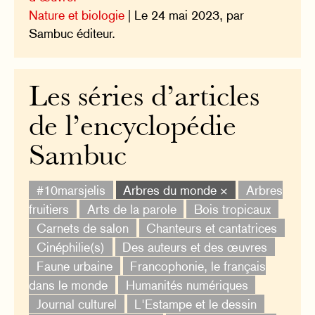
Nature et biologie
| Le 24 mai 2023, par
Sambuc éditeur.
Les séries d’articles
de l’encyclopédie
Sambuc
#10marsjelis
Arbres du monde ×
Arbres
fruitiers
Arts de la parole
Bois tropicaux
Carnets de salon
Chanteurs et cantatrices
Cinéphilie(s)
Des auteurs et des œuvres
Faune urbaine
Francophonie, le français
dans le monde
Humanités numériques
Journal culturel
L'Estampe et le dessin