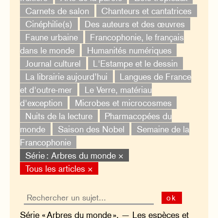
Carnets de salon
Chanteurs et cantatrices
Cinéphilie(s)
Des auteurs et des œuvres
Faune urbaine
Francophonie, le français
dans le monde
Humanités numériques
Journal culturel
L'Estampe et le dessin
La librairie aujourd’hui
Langues de France
et d'outre-mer
Le Verre, matériau
d'exception
Microbes et microcosmes
Nuits de la lecture
Pharmacopées du
monde
Saison des Nobel
Semaine de la
Francophonie
Série : Arbres du monde ×
Tous les articles ×
ok
Série « Arbres du monde ». — Les espèces et