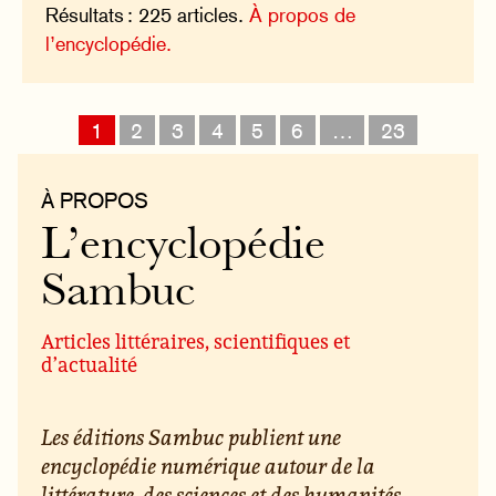
Résultats : 225 articles.
À propos de
l’encyclopédie.
1
2
3
4
5
6
…
23
À PROPOS
L’encyclopédie
Sambuc
Articles littéraires, scientifiques et
d’actualité
Les éditions Sambuc publient une
encyclopédie numérique autour de la
littérature, des sciences et des humanités.