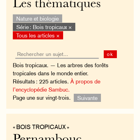
Les thématiques
Nature et biologie
Série : Bois tropicaux ×
Tous les articles ×
ok
Bois tropicaux. — Les arbres des forêts
tropicales dans le monde entier.
Résultats : 225 articles.
À propos de
l’encyclopédie Sambuc.
Page une sur vingt-trois.
Suivante
« BOIS TROPICAUX »
Pernambouc