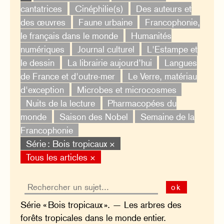
cantatrices
Cinéphilie(s)
Des auteurs et
des œuvres
Faune urbaine
Francophonie,
le français dans le monde
Humanités
numériques
Journal culturel
L'Estampe et
le dessin
La librairie aujourd’hui
Langues
de France et d'outre-mer
Le Verre, matériau
d'exception
Microbes et microcosmes
Nuits de la lecture
Pharmacopées du
monde
Saison des Nobel
Semaine de la
Francophonie
Série : Bois tropicaux ×
Tous les articles ×
ok
Série « Bois tropicaux ». — Les arbres des
forêts tropicales dans le monde entier.