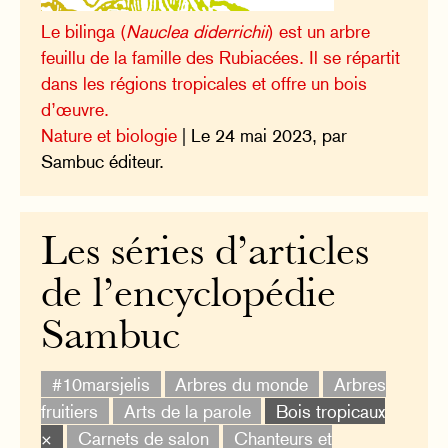
Le bilinga (
Nauclea diderrichii
) est un arbre
feuillu de la famille des Rubiacées. Il se répartit
dans les régions tropicales et offre un bois
d’œuvre.
Nature et biologie
| Le 24 mai 2023, par
Sambuc éditeur.
Les séries d’articles
de l’encyclopédie
Sambuc
#10marsjelis
Arbres du monde
Arbres
fruitiers
Arts de la parole
Bois tropicaux
×
Carnets de salon
Chanteurs et