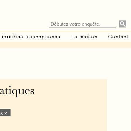
Librairies francophones
La maison
Contact
atiques
ux ×