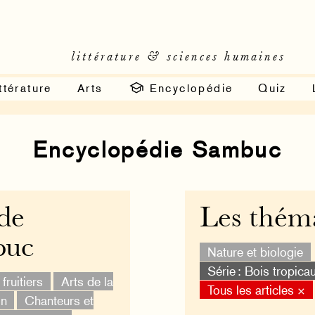
littérature & sciences humaines
ttérature
Arts
Encyclopédie
Quiz
Encyclopédie Sambuc
 de
Les thém
buc
Nature et biologie
Série : Bois tropica
fruitiers
Arts de la
Tous les articles ×
on
Chanteurs et