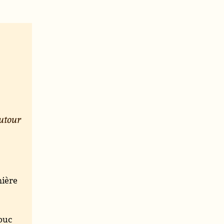
utour
mière
mbuc