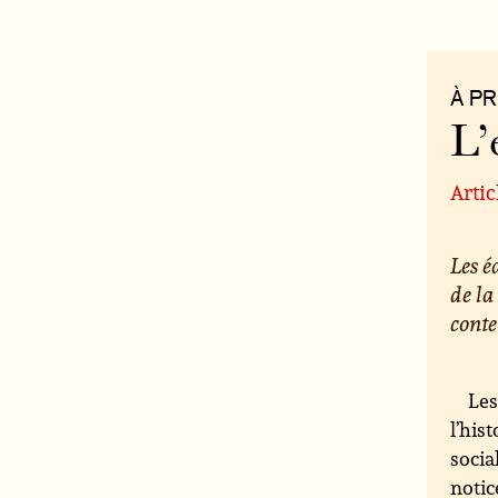
À P
L’
Artic
Les 
de la
conte
Les
l’his
socia
notic