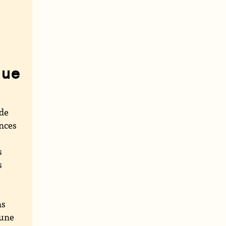
que
 de
ances
s
s
ns
une