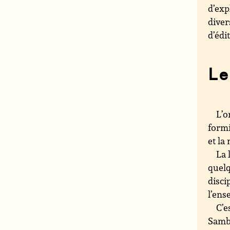
d’exp
diver
d’édi
Le
L’o
formi
et la
La 
quelq
disci
l’ens
C’e
Sambu