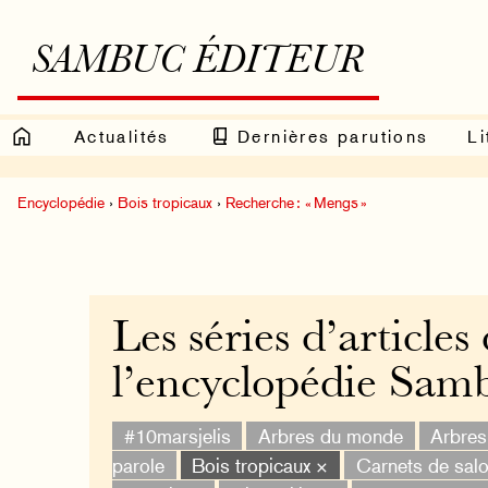
SAMBUC ÉDITEUR
Actualités
Dernières parutions
Li
Encyclopédie
›
Bois tropicaux
›
Recherche : « Mengs »
Les séries d’articles
l’encyclopédie Sam
#10marsjelis
Arbres du monde
Arbres 
parole
Bois tropicaux ×
Carnets de sal