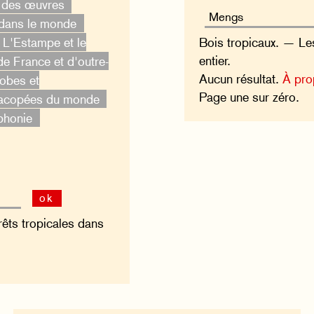
t des œuvres
 dans le monde
Bois tropicaux. — Le
L'Estampe et le
entier.
e France et d'outre-
Aucun résultat.
À pro
obes et
Page une sur zéro.
acopées du monde
phonie
ok
rêts tropicales dans