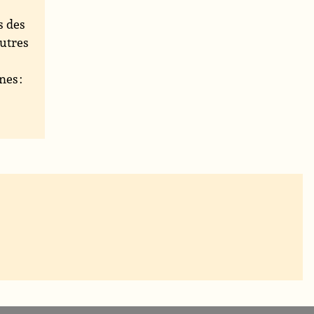
s des
autres
nes :