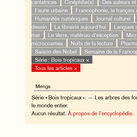
cantatrices
Cinéphilie(s)
Des auteurs e
Faune urbaine
Francophonie, le français
Humanités numériques
Journal culturel
dessin
La librairie aujourd’hui
Langues d
mer
Le Verre, matériau d'exception
Micr
microcosmes
Nuits de la lecture
Pharm
Saison des Nobel
Semaine de la Franco
Série : Bois tropicaux ×
Tous les articles ×
Série « Bois tropicaux ». — Les arbres des fo
le monde entier.
Aucun résultat.
À propos de l’encyclopédie.