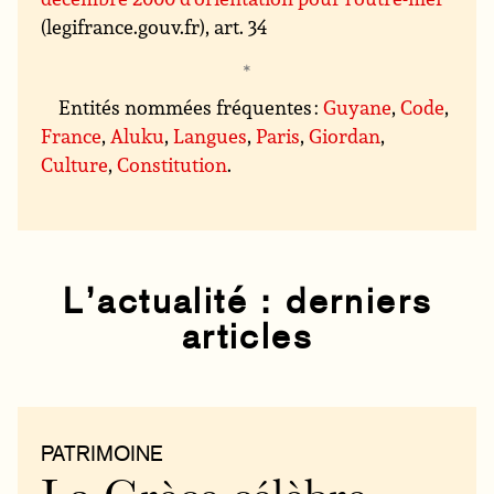
(legifrance.gouv.fr), art. 34
Entités nommées fréquentes :
Guyane
,
Code
,
France
,
Aluku
,
Langues
,
Paris
,
Giordan
,
Culture
,
Constitution
.
L’actualité : derniers
articles
PATRIMOINE