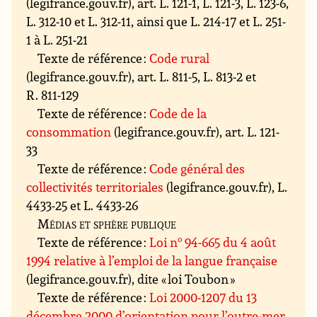
(legifrance.gouv.fr), art. L. 121-1, L. 121-3, L. 123-6,
L. 312-10 et L. 312-11, ainsi que L. 214-17 et L. 251-
1 à L. 251-21
Texte de référence :
Code rural
(legifrance.gouv.fr), art. L. 811-5, L. 813-2 et
R. 811-129
Texte de référence :
Code de la
consommation
(legifrance.gouv.fr), art. L. 121-
33
Texte de référence :
Code général des
collectivités territoriales
(legifrance.gouv.fr), L.
4433-25 et L. 4433-26
Médias et sphère publique
Texte de référence :
Loi n
o
94-665 du 4 août
1994 relative à l’emploi de la langue française
(legifrance.gouv.fr), dite « loi Toubon »
Texte de référence :
Loi 2000-1207 du 13
décembre 2000 d’orientation pour l’outre-mer