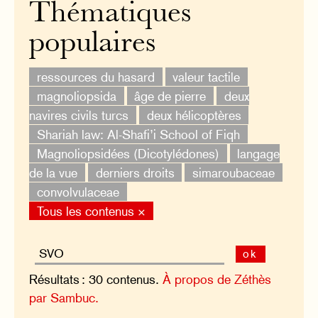
Thématiques
populaires
ressources du hasard
valeur tactile
magnoliopsida
âge de pierre
deux
navires civils turcs
deux hélicoptères
Shariah law: Al-Shafi’i School of Fiqh
Magnoliopsidées (Dicotylédones)
langage
de la vue
derniers droits
simaroubaceae
convolvulaceae
Tous les contenus ×
ok
Résultats : 30 contenus.
À propos de Zéthès
par Sambuc.