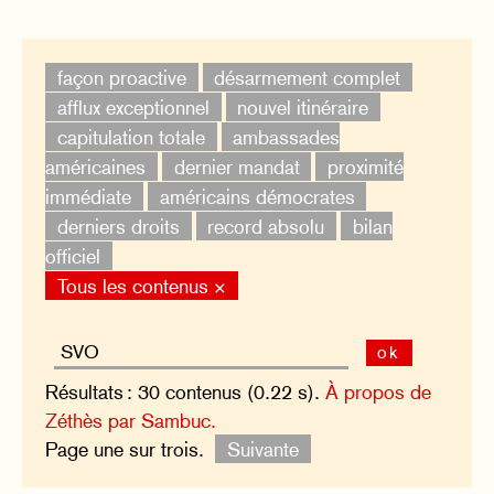
façon proactive
désarmement complet
afflux exceptionnel
nouvel itinéraire
capitulation totale
ambassades
américaines
dernier mandat
proximité
immédiate
américains démocrates
derniers droits
record absolu
bilan
officiel
Tous les contenus ×
ok
Résultats : 30 contenus (0.22 s).
À propos de
Zéthès par Sambuc.
Page une sur trois.
Suivante