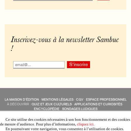
Inscrivez-vous à la newsletter Sambuc
!
LA MAISON D’ÉDITION
·
MENTIONS LÉGALES
·
CGV
·
ESPACE PROFESSIONNEL
À DÉCOUVRIR :
QUIZ ET JEUX CULTURELS
·
APPLICATIONS ET CURIOSITÉS
·
ENCYCLOPÉDIE
·
SONDAGES LUDIQUES
LES ÉDITIONS SAMBUC SUR LES RÉSEAUX SOCIAUX
COLLECTIONS :
SAMBUC
·
ÉDISOLUM
·
REVUE LITTÉRAIRE
L’EAU-FORTE
Ce site utilise des cookies nécessaires à son bon fonctionnement et des cookies
AUTRES SITES :
COLL. « LES ÉDISOLUM »
de mesure d’audience. Pour plus d’informations,
cliquez ici
.
En poursuivant votre navigation, vous consentez à l’utilisation de cookies.