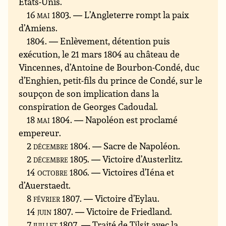
États-Unis.
16 mai 1803
. — L’Angleterre rompt la paix
d’Amiens.
1804
. — Enlèvement, détention puis
exécution, le 21 mars 1804 au château de
Vincennes, d’Antoine de Bourbon-Condé, duc
d’Enghien, petit-fils du prince de Condé, sur le
soupçon de son implication dans la
conspiration de Georges Cadoudal.
18 mai 1804
. — Napoléon est proclamé
empereur.
2 décembre 1804
. — Sacre de Napoléon.
2 décembre 1805
. — Victoire d’Austerlitz.
14 octobre 1806
. — Victoires d’Iéna et
d’Auerstaedt.
8 février 1807
. — Victoire d’Eylau.
14 juin 1807
. — Victoire de Friedland.
7 juillet 1807
. — Traité de Tilsit avec la