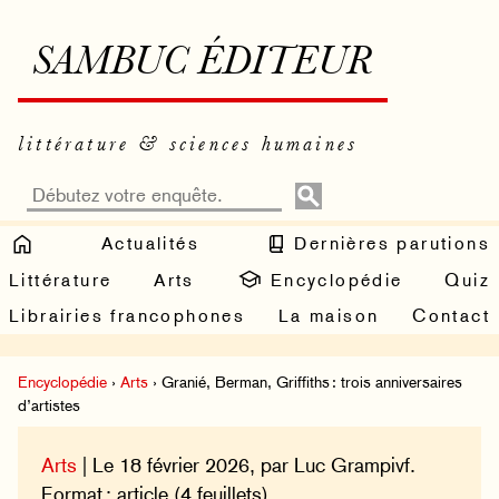
SAMBUC ÉDITEUR
littérature & sciences humaines
Actualités
Dernières parutions
Littérature
Arts
Encyclopédie
Quiz
Librairies francophones
La maison
Contact
Encyclopédie
›
Arts
› Granié, Berman, Griffiths : trois anniversaires
d’artistes
Arts
| Le 18 février 2026, par Luc Grampivf.
Format : article (4 feuillets).