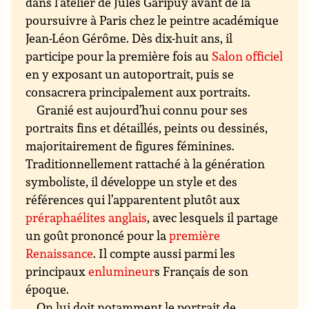
dans l’atelier de Jules Garipuy avant de la
poursuivre à Paris chez le peintre académique
Jean-Léon Gérôme. Dès dix-huit ans, il
participe pour la première fois au
Salon officiel
en y exposant un autoportrait, puis se
consacrera principalement aux portraits.
Granié est aujourd’hui connu pour ses
portraits fins et détaillés, peints ou dessinés,
majoritairement de figures féminines.
Traditionnellement rattaché à la génération
symboliste, il développe un style et des
références qui l’apparentent plutôt aux
préraphaélites anglais
, avec lesquels il partage
un goût prononcé pour la
première
Renaissance
. Il compte aussi parmi les
principaux
enlumineur
s Français de son
époque.
On lui doit notamment le portrait de