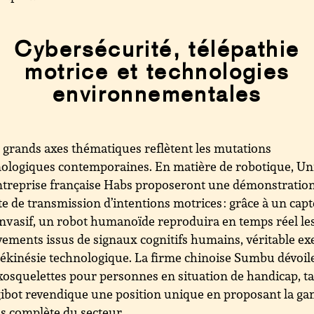
Cybersécurité, télépathie
motrice et technologies
environnementales
 grands axes thématiques reflètent les mutations
ologiques contemporaines. En matière de robotique, Un
entreprise française Habs proposeront une démonstratio
te de transmission d’intentions motrices : grâce à un cap
nvasif, un robot humanoïde reproduira en temps réel le
ments issus de signaux cognitifs humains, véritable ex
lékinésie technologique. La firme chinoise Sumbu dévoil
xosquelettes pour personnes en situation de handicap, t
ibot revendique une position unique en proposant la 
us complète du secteur.