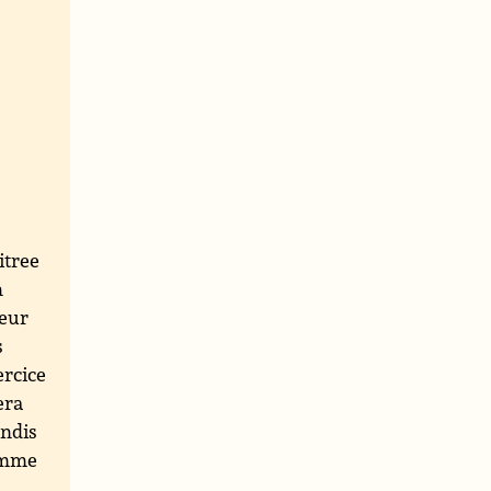
itree
n
teur
s
ercice
era
andis
gamme