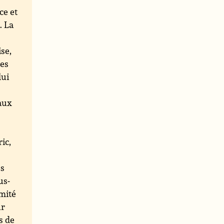
ce et
. La
ise,
des
lui
eaux
ic,
es
us-
mité
ur
s de