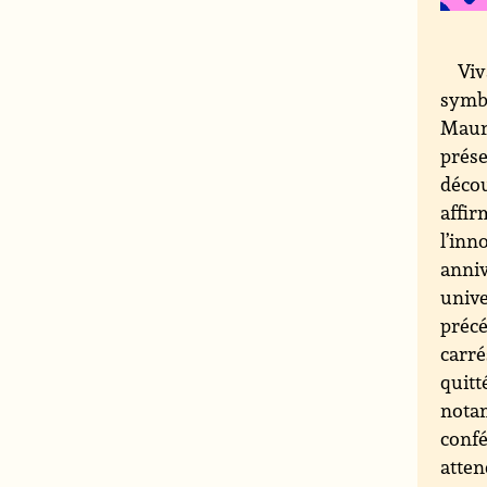
Viv
symbo
Mauri
prése
décou
affir
l’inn
anniv
unive
précé
carré
quitt
notam
confé
atten