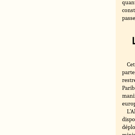
quant
const
passe
Cet
parte
restr
Parib
manif
europ
L’A
dispo
déplo
minis