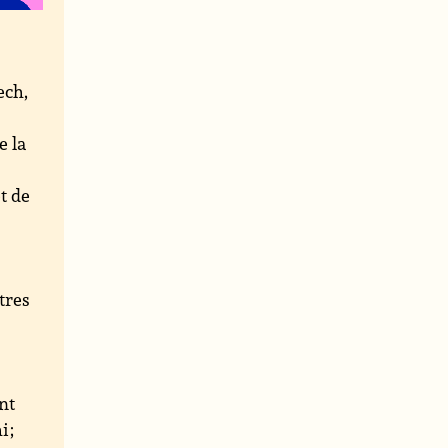
ech,
e la
t de
n
tres
a
nt
 ;