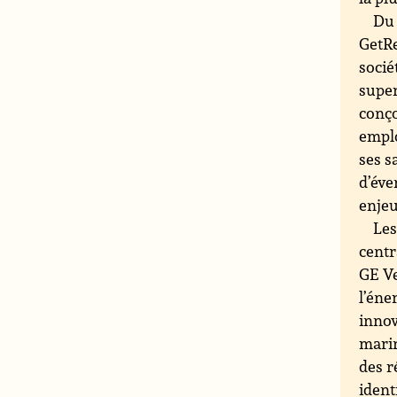
Du 
GetRe
socié
super
conço
emplo
ses s
d’éve
enjeu
Les
centr
GE Ve
l’éne
innov
marin
des r
ident