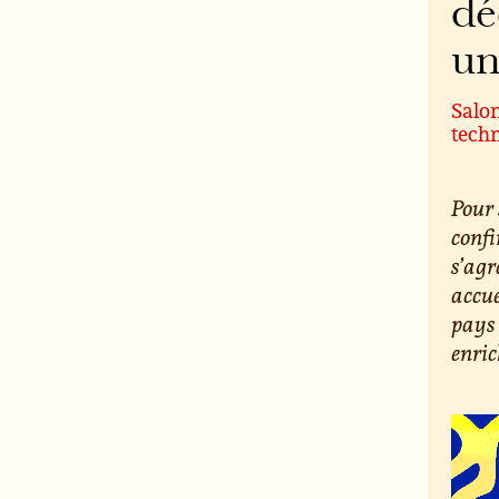
dé
un
Salon
techn
Pour 
confi
s’ag
accue
pays 
enri