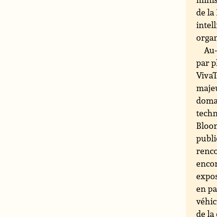
de la
intel
organ
Au-
par p
VivaT
majeu
domai
techn
Bloom
publi
renco
encor
expos
en pa
véhic
de la 