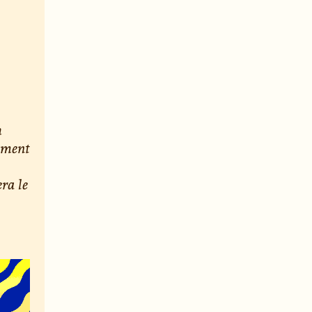
h
nement
era le