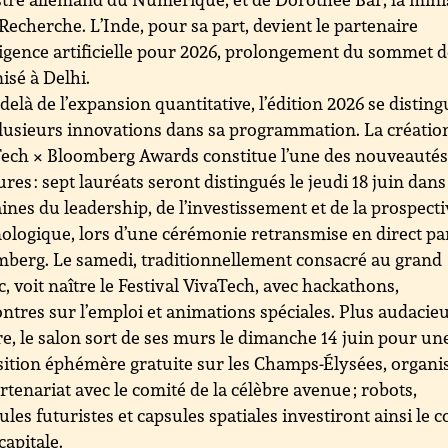
 Recherche. L’Inde, pour sa part, devient le partenaire
ligence artificielle pour 2026, prolongement du sommet de
isé à Delhi.
delà de l’expansion quantitative, l’édition 2026 se distin
lusieurs innovations dans sa programmation. La créatio
ech × Bloomberg Awards constitue l’une des nouveauté
res : sept lauréats seront distingués le jeudi 18 juin dans
nes du leadership, de l’investissement et de la prospecti
ologique, lors d’une cérémonie retransmise en direct pa
berg. Le samedi, traditionnellement consacré au grand
c, voit naître le Festival VivaTech, avec hackathons,
ntres sur l’emploi et animations spéciales. Plus audacie
e, le salon sort de ses murs le dimanche 14 juin pour un
ition éphémère gratuite sur les Champs-Élysées, organi
rtenariat avec le comité de la célèbre avenue ; robots,
ules futuristes et capsules spatiales investiront ainsi le 
capitale.