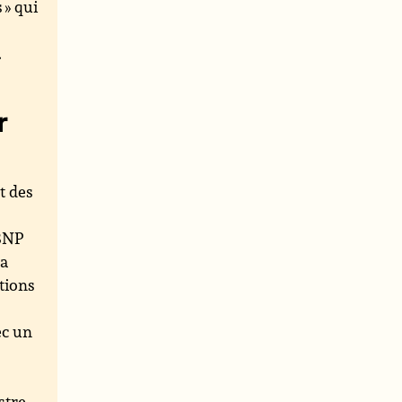
 » qui
s
.
r
t des
 BNP
la
tions
ec un
stre