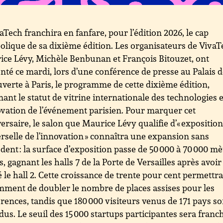
aTech franchira en fanfare, pour l’édition 2026, le cap
lique de sa dixième édition. Les organisateurs de VivaT
ce Lévy, Michèle Benbunan et François Bitouzet, ont
nté ce mardi, lors d’une conférence de presse au Palais d
verte à Paris, le programme de cette dixième édition,
mant le statut de vitrine internationale des technologies e
ovation de l’événement parisien. Pour marquer cet
ersaire, le salon que Maurice Lévy qualifie d’« expositio
rselle de l’innovation » connaîtra une expansion sans
dent : la surface d’exposition passe de 50 000 à 70 000 mè
s, gagnant les halls 7 de la Porte de Versailles après avoir
é le hall 2. Cette croissance de trente pour cent permettr
ment de doubler le nombre de places assises pour les
rences, tandis que 180 000 visiteurs venus de 171 pays so
dus. Le seuil des 15 000 startups participantes sera franchi