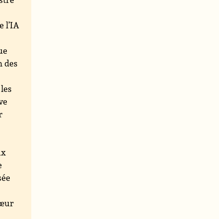
 l’IA
gue
n des
s
 les
ve
r
ux
e
sée
cœur