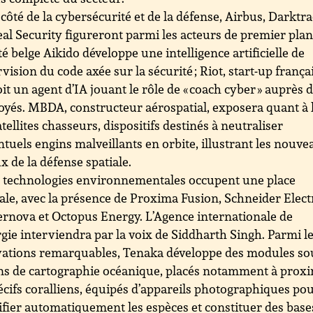
côté de la cybersécurité et de la défense, Airbus, Darktra
al Security figureront parmi les acteurs de premier plan
té belge Aikido développe une intelligence artificielle de
vision du code axée sur la sécurité ; Riot, start-up frança
it un agent d’IA jouant le rôle de « coach cyber » auprès 
yés. MBDA, constructeur aérospatial, exposera quant à 
atellites chasseurs, dispositifs destinés à neutraliser
ntuels engins malveillants en orbite, illustrant les nouv
x de la défense spatiale.
 technologies environnementales occupent une place
ale, avec la présence de Proxima Fusion, Schneider Electr
rnova et Octopus Energy. L’Agence internationale de
rgie interviendra par la voix de Siddharth Singh. Parmi l
ations remarquables, Tenaka développe des modules so
s de cartographie océanique, placés notamment à proxi
écifs coralliens, équipés d’appareils photographiques po
ifier automatiquement les espèces et constituer des base