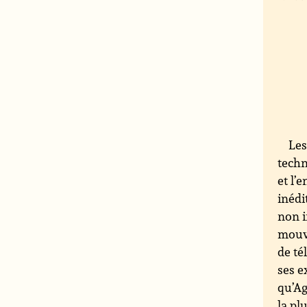
Les
techn
et l’
inédi
non i
mouve
de té
ses e
qu’Ag
la pl