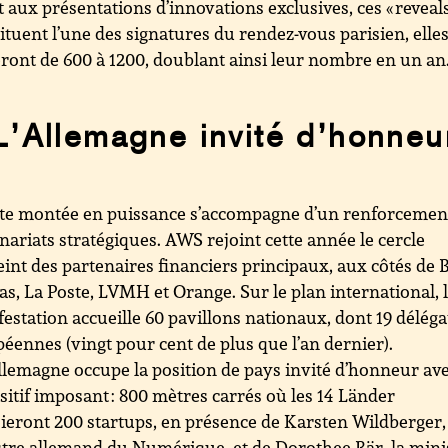
 aux présentations d’innovations exclusives, ces « reveals
ituent l’une des signatures du rendez-vous parisien, elle
ront de 600 à 1200, doublant ainsi leur nombre en un an
L’Allemagne invité d’honneu
te montée en puissance s’accompagne d’un renforcemen
nariats stratégiques. AWS rejoint cette année le cercle
eint des partenaires financiers principaux, aux côtés de
as, La Poste, LVMH et Orange. Sur le plan international, 
estation accueille 60 pavillons nationaux, dont 19 déléga
éennes (vingt pour cent de plus que l’an dernier).
llemagne occupe la position de pays invité d’honneur av
sitif imposant : 800 mètres carrés où les 14 Länder
ieront 200 startups, en présence de Karsten Wildberger,
tre allemand du Numérique, et de Dorothee Bär, la mini