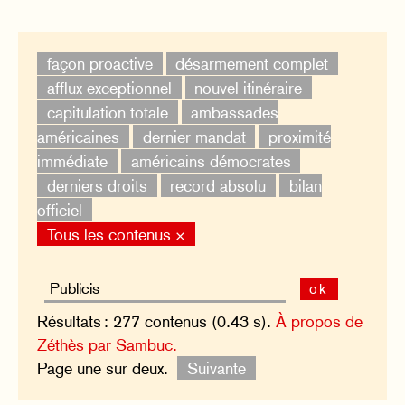
façon proactive
désarmement complet
afflux exceptionnel
nouvel itinéraire
capitulation totale
ambassades
américaines
dernier mandat
proximité
immédiate
américains démocrates
derniers droits
record absolu
bilan
officiel
Tous les contenus ×
ok
Résultats : 277 contenus (0.43 s).
À propos de
Zéthès par Sambuc.
Page une sur deux.
Suivante