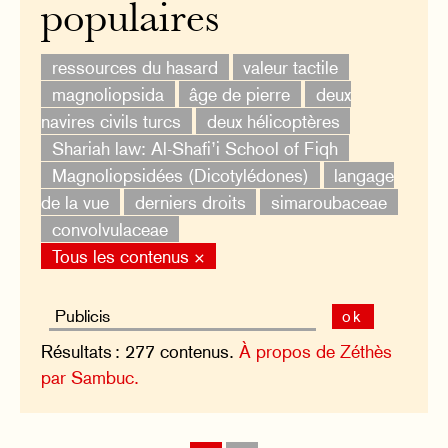
populaires
ressources du hasard
valeur tactile
magnoliopsida
âge de pierre
deux
navires civils turcs
deux hélicoptères
Shariah law: Al-Shafi’i School of Fiqh
Magnoliopsidées (Dicotylédones)
langage
de la vue
derniers droits
simaroubaceae
convolvulaceae
Tous les contenus ×
ok
Résultats : 277 contenus.
À propos de Zéthès
par Sambuc.