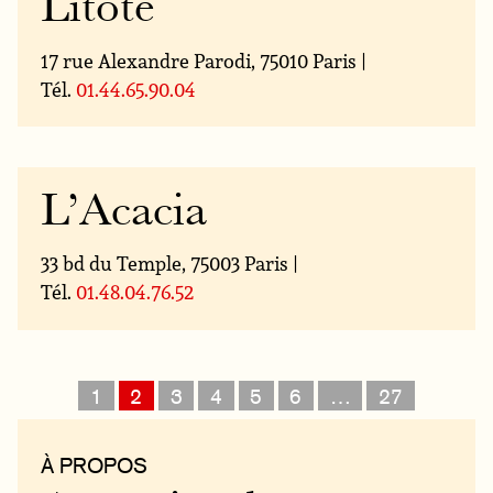
Litote
17 rue Alexandre Parodi, 75010 Paris |
Tél.
01.44.65.90.04
L’Acacia
33 bd du Temple, 75003 Paris |
Tél.
01.48.04.76.52
1
2
3
4
5
6
…
27
À PROPOS