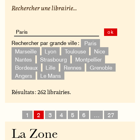
Rechercher une librairie...
ok
Rechercher par grande ville :
Paris
Marseille
Lyon
Toulouse
Nice
Nantes
Strasbourg
Montpellier
Bordeaux
Lille
Rennes
Grenoble
Angers
Le Mans
Résultats : 262 librairies.
1
2
3
4
5
6
…
27
La Zone