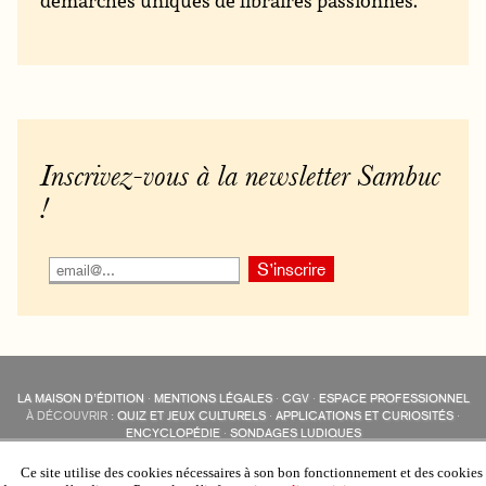
Inscrivez-vous à la newsletter Sambuc
!
LA MAISON D’ÉDITION
·
MENTIONS LÉGALES
·
CGV
·
ESPACE PROFESSIONNEL
À DÉCOUVRIR :
QUIZ ET JEUX CULTURELS
·
APPLICATIONS ET CURIOSITÉS
·
ENCYCLOPÉDIE
·
SONDAGES LUDIQUES
LES ÉDITIONS SAMBUC SUR LES RÉSEAUX SOCIAUX
COLLECTIONS :
SAMBUC
·
ÉDISOLUM
·
REVUE LITTÉRAIRE
L’EAU-FORTE
Ce site utilise des cookies nécessaires à son bon fonctionnement et des cookies
AUTRES SITES :
COLL. « LES ÉDISOLUM »