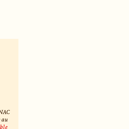
 FNAC
e au
ble