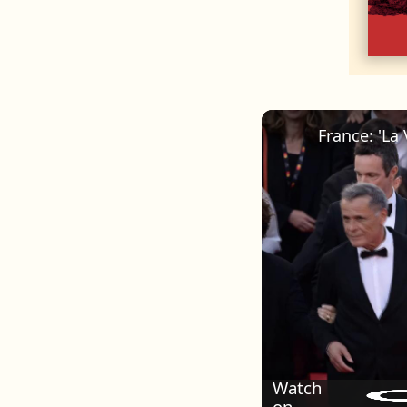
Watch
on