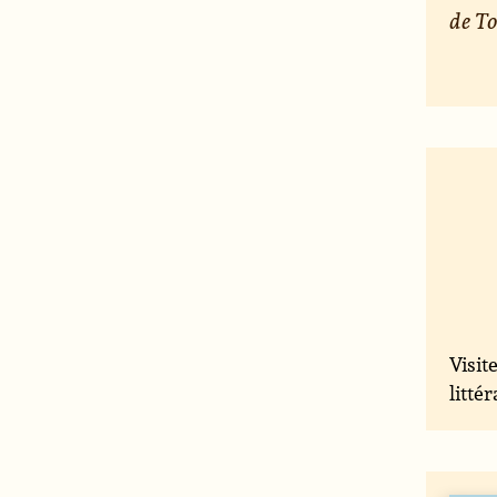
de To
Visit
litté