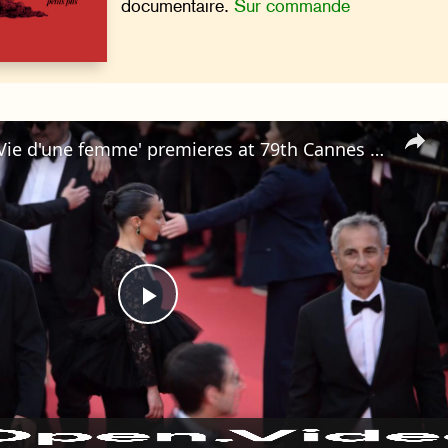
documentaire.
Sur commande
France: 'La Vie d'une femme' premieres at 79th Cannes Film Festival.
Play
Video