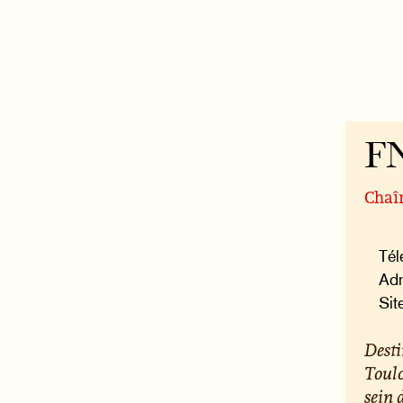
F
Chaîn
Tél
Adr
Sit
Desti
Toulo
sein 