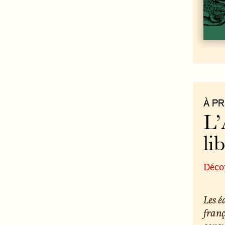
À P
L’
li
Décou
Les é
franç