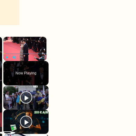
×
×
Play
Unmute
Fullscreen
Now Playing