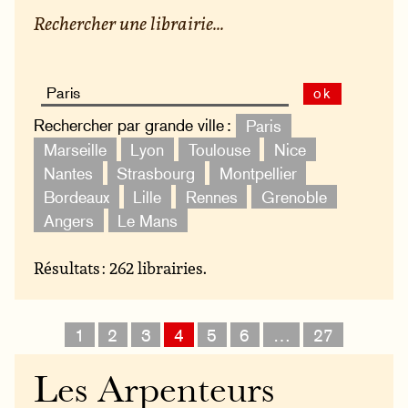
Rechercher une librairie...
ok
Rechercher par grande ville :
Paris
Marseille
Lyon
Toulouse
Nice
Nantes
Strasbourg
Montpellier
Bordeaux
Lille
Rennes
Grenoble
Angers
Le Mans
Résultats : 262 librairies.
1
2
3
4
5
6
…
27
Les Arpenteurs