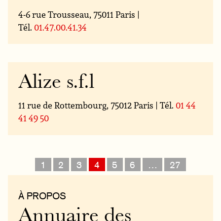
4-6 rue Trousseau, 75011 Paris |
Tél.
01.47.00.41.34
Alize s.f.l
11 rue de Rottembourg, 75012 Paris | Tél.
01 44
41 49 50
1
2
3
4
5
6
…
27
À PROPOS
Annuaire des