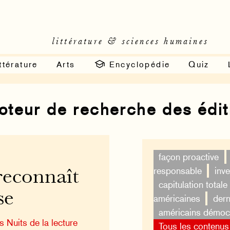
littérature & sciences humaines
ttérature
Arts
Encyclopédie
Quiz
moteur de recherche des édi
façon proactive
responsable
inv
reconnaît
capitulation totale
se
américaines
dern
américains démoc
 Nuits de la lecture
Tous les contenus