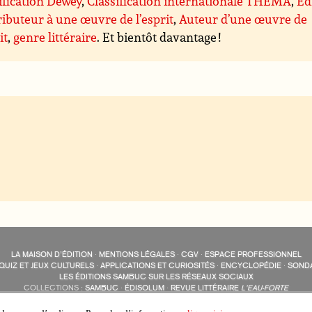
ification Dewey
,
Classification internationale THEMA
,
Éd
ibuteur à une œuvre de l’esprit
,
Auteur d’une œuvre de
it
,
genre littéraire
. Et bientôt davantage !
LA MAISON D’ÉDITION
·
MENTIONS LÉGALES
·
CGV
·
ESPACE PROFESSIONNEL
QUIZ ET JEUX CULTURELS
·
APPLICATIONS ET CURIOSITÉS
·
ENCYCLOPÉDIE
·
SOND
LES ÉDITIONS SAMBUC SUR LES RÉSEAUX SOCIAUX
COLLECTIONS :
SAMBUC
·
ÉDISOLUM
·
REVUE LITTÉRAIRE
L’EAU-FORTE
AUTRES SITES :
COLL. « LES ÉDISOLUM »