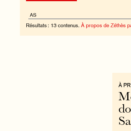
Résultats : 13 contenus.
À propos de Zéthès p
À P
Mo
do
S