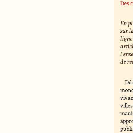
Des c
En pl
sur l
ligne
artic
l'ens
de re
Déc
monde
vivan
ville
maniè
appro
publi