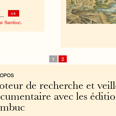
ok
ar Sambuc.
1
2
ROPOS
teur de recherche et veill
cumentaire avec les éditi
ambuc