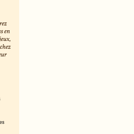
rez
us en
jeux,
rchez
eur
s
e
es