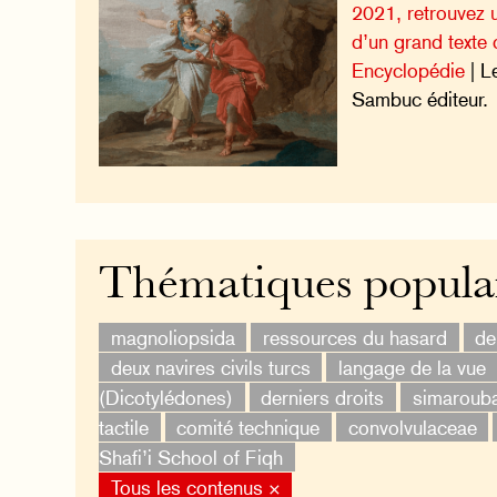
2021, retrouvez un
d’un grand texte 
Encyclopédie
| L
Sambuc éditeur.
Thématiques popula
magnoliopsida
ressources du hasard
de
deux navires civils turcs
langage de la vue
(Dicotylédones)
derniers droits
simaroub
tactile
comité technique
convolvulaceae
Shafi’i School of Fiqh
Tous les contenus ×