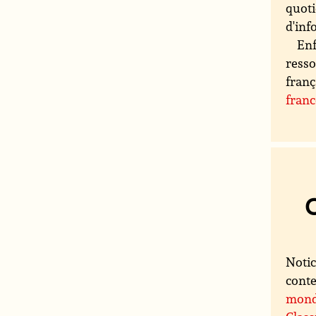
quoti
d'inf
Enf
resso
franç
fran
Notic
conte
mon