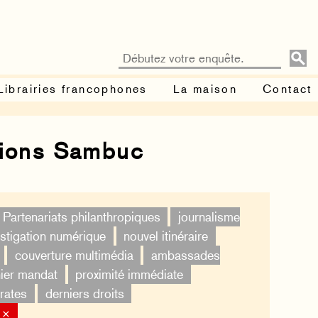
Librairies francophones
La maison
Contact
tions Sambuc
Partenariats philanthropiques
journalisme
estigation numérique
nouvel itinéraire
couverture multimédia
ambassades
ier mandat
proximité immédiate
rates
derniers droits
 ×