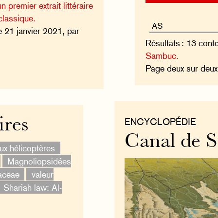
 premier extrait littéraire
classique.
e 21 janvier 2021, par
Résultats : 13 cont
Sambuc.
Page deux sur deu
ires
ENCYCLOPÉDIE
Canal de S
ux hélicoptères
Magnoliopsidées
aceae
valeur
Shariah law: Al-