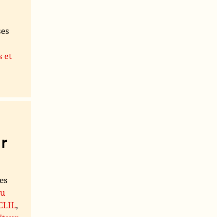
ses
s et
r
les
du
 CLIL
,