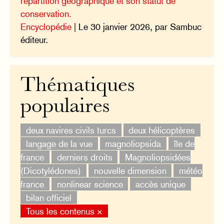
répartition géographique et son statut de
conservation.
Encyclopédie
| Le 30 janvier 2026, par Sambuc
éditeur.
Thématiques
populaires
deux navires civils turcs
deux hélicoptères
langage de la vue
magnoliopsida
île de
france
derniers droits
Magnoliopsidées
(Dicotylédones)
nouvelle dimension
météo
france
nonlinear science
accès unique
bilan officiel
Tous les contenus ×