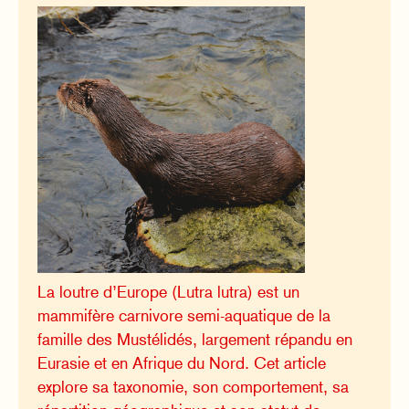
La loutre d’Europe (Lutra lutra) est un
mammifère carnivore semi-aquatique de la
famille des Mustélidés, largement répandu en
Eurasie et en Afrique du Nord. Cet article
explore sa taxonomie, son comportement, sa