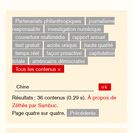
Partenariats philanthropiques
journalisme
responsable
investigation numérique
couverture multimédia
rapport annuel
test gratuit
accès unique
haute qualité
temps réel
façon proactive
capitulation
totale
américains démocrates
Tous les contenus ×
ok
Résultats : 36 contenus (0.29 s).
À propos de
Zéthès par Sambuc.
Page quatre sur quatre.
Précédente