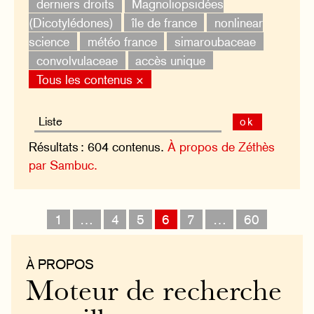
derniers droits
Magnoliopsidées
(Dicotylédones)
île de france
nonlinear
science
météo france
simaroubaceae
convolvulaceae
accès unique
Tous les contenus ×
ok
Résultats : 604 contenus.
À propos de Zéthès
par Sambuc.
1
…
4
5
6
7
…
60
À PROPOS
Moteur de recherche