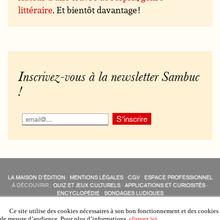
littéraire
. Et bientôt davantage !
Inscrivez-vous à la newsletter Sambuc
!
LA MAISON D’ÉDITION
·
MENTIONS LÉGALES
·
CGV
·
ESPACE PROFESSIONNEL
À DÉCOUVRIR :
QUIZ ET JEUX CULTURELS
·
APPLICATIONS ET CURIOSITÉS
·
ENCYCLOPÉDIE
·
SONDAGES LUDIQUES
LES ÉDITIONS SAMBUC SUR LES RÉSEAUX SOCIAUX
COLLECTIONS :
SAMBUC
·
ÉDISOLUM
·
REVUE LITTÉRAIRE
L’EAU-FORTE
Ce site utilise des cookies nécessaires à son bon fonctionnement et des cookies
AUTRES SITES :
COLL. « LES ÉDISOLUM »
de mesure d’audience. Pour plus d’informations,
cliquez ici
.