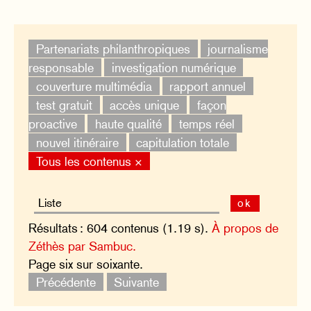
Partenariats philanthropiques
journalisme
responsable
investigation numérique
couverture multimédia
rapport annuel
test gratuit
accès unique
façon
proactive
haute qualité
temps réel
nouvel itinéraire
capitulation totale
Tous les contenus ×
ok
Résultats : 604 contenus (1.19 s).
À propos de
Zéthès par Sambuc.
Page six sur soixante.
Précédente
Suivante