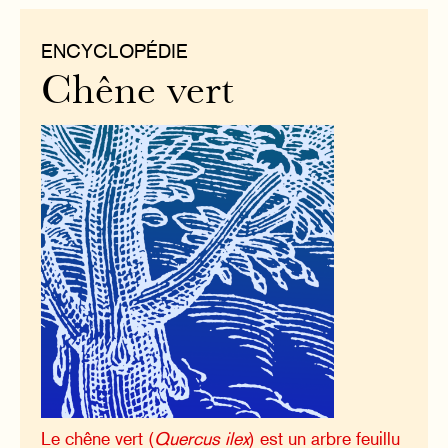
ENCYCLOPÉDIE
Chêne vert
Le chêne vert (
Quercus ilex
) est un arbre feuillu