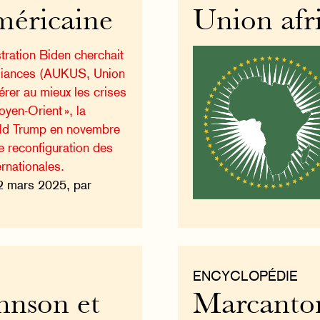
méricaine
Union afr
tration Biden cherchait
 alliances (AUKUS, Union
érer au mieux les crises
yen-Orient », la
ald Trump en novembre
e reconfiguration des
ernationales.
2 mars 2025, par
ENCYCLOPÉDIE
hnson et
Marcanto