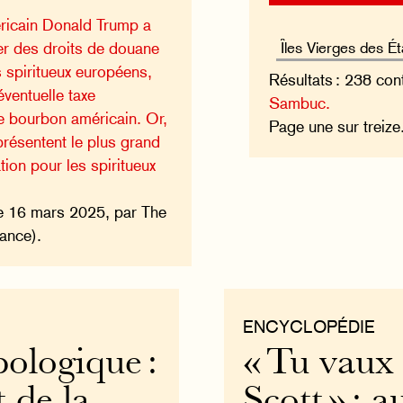
ricain Donald Trump a
r des droits de douane
 spiritueux européens,
Résultats : 238 con
éventuelle taxe
Sambuc.
e bourbon américain. Or,
Page une sur treiz
présentent le plus grand
ion pour les spiritueux
e 16 mars 2025, par The
ance).
ENCYCLOPÉDIE
ologique :
« Tu vaux
t de la
Scott » : 