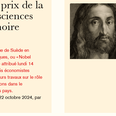
prix de la
ciences
oire
ue de Suède en
ues, ou « Nobel
 attribué lundi 14
ois économistes
urs travaux sur le rôle
ions dans le
 pays.
22 octobre 2024, par