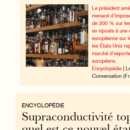
Le président amé
menacé d’impose
de 200 % sur les
en riposte à une 
européenne sur l
les États-Unis re
marché d’exportat
européens.
Encyclopédie
| L
Conversation (Fr
ENCYCLOPÉDIE
Supraconductivité top
quel est ce nouvel éta