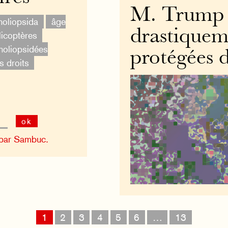
M. Trump 
oliopsida
âge
drastiquem
licoptères
oliopsidées
protégées 
s droits
ok
 par Sambuc.
1
2
3
4
5
6
…
13