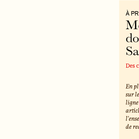
À P
Mo
do
S
Des c
En pl
sur l
ligne
artic
l'ens
de re