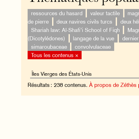
ressources du hasard
valeur tactile
magn
de pierre
deux navires civils turcs
deux hé
Shariah law: Al-Shafi’i School of Fiqh
Magn
(Dicotylédones)
langage de la vue
dernier
simaroubaceae
convolvulaceae
Tous les contenus ×
Résultats : 238 contenus.
À propos de Zéthès