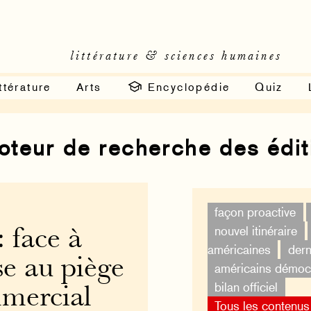
littérature & sciences humaines
ttérature
Arts
Encyclopédie
Quiz
moteur de recherche des édi
façon proactive
nouvel itinéraire
: face à
américaines
dern
e au piège
américains démoc
bilan officiel
mercial
Tous les contenus