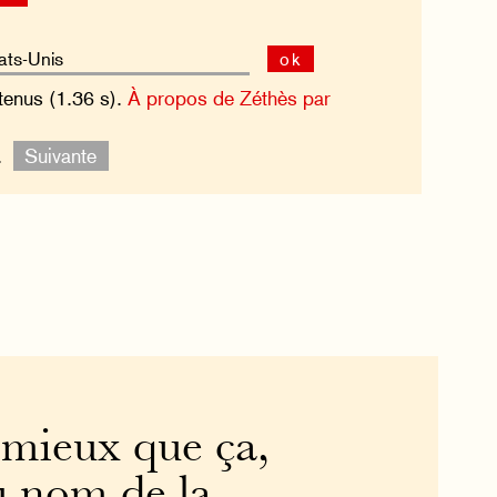
ok
tenus (1.36 s).
À propos de Zéthès par
e.
Suivante
 mieux que ça,
au nom de la