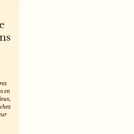
e
ons
rez
us en
jeux,
rchez
eur