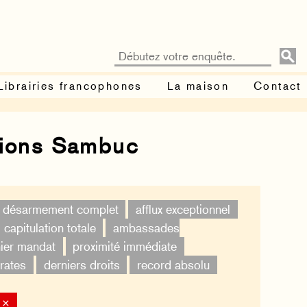
Librairies francophones
La maison
Contact
tions Sambuc
désarmement complet
afflux exceptionnel
capitulation totale
ambassades
ier mandat
proximité immédiate
rates
derniers droits
record absolu
 ×