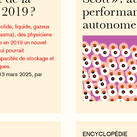
 2019 ?
performan
autonome 
olide, liquide, gazeux
plasma), des physiciens
e en 2019 un nouvel
ui pourrait
capacités de stockage et
ques.
13 mars 2025, par
ENCYCLOPÉDIE