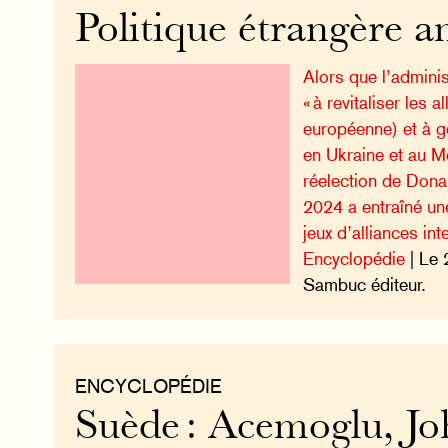
Politique étrangère a
Alors que l’adminis
« à revitaliser les
européenne) et à g
en Ukraine et au Mo
réelection de Don
2024 a entraîné un
jeux d’alliances int
Encyclopédie
| Le 
Sambuc éditeur.
ENCYCLOPÉDIE
Suède : Acemoglu, Jo