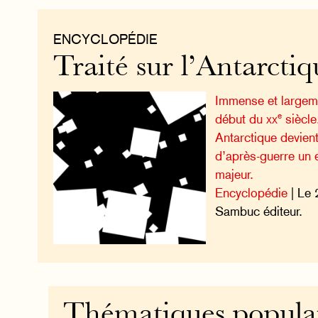
ENCYCLOPÉDIE
Traité sur l’Antarctiq
Immense et largem
e
début du
xx
siècle
Antarctique devien
d’après-guerre un e
majeur.
Encyclopédie
| Le 
Sambuc éditeur.
Thématiques popula