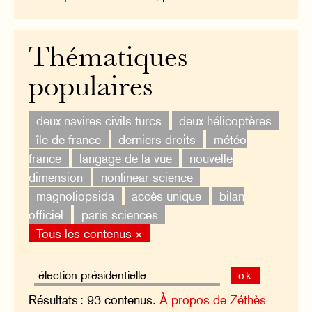
Thématiques
populaires
deux navires civils turcs
deux hélicoptères
île de france
derniers droits
météo
france
langage de la vue
nouvelle
dimension
nonlinear science
magnoliopsida
accès unique
bilan
officiel
paris sciences
Tous les contenus ×
ok
Résultats : 93 contenus.
À propos de Zéthès