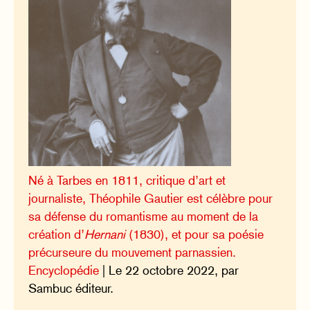
Né à Tarbes en 1811, critique d’art et
journaliste, Théophile Gautier est célèbre pour
sa défense du romantisme au moment de la
création d’
Hernani
(1830), et pour sa poésie
précurseure du mouvement parnassien.
Encyclopédie
| Le 22 octobre 2022, par
Sambuc éditeur.