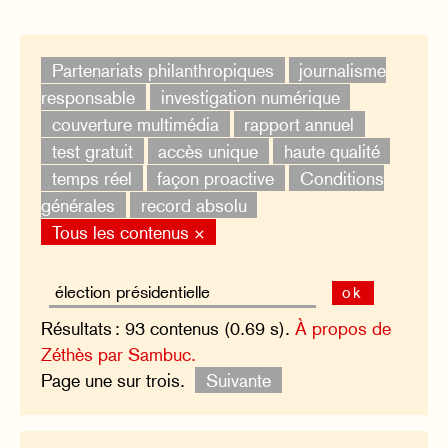
Partenariats philanthropiques
journalisme
responsable
investigation numérique
couverture multimédia
rapport annuel
test gratuit
accès unique
haute qualité
temps réel
façon proactive
Conditions
générales
record absolu
Tous les contenus ×
ok
Résultats : 93 contenus (0.69 s).
À propos de
Zéthès par Sambuc.
Page une sur trois.
Suivante