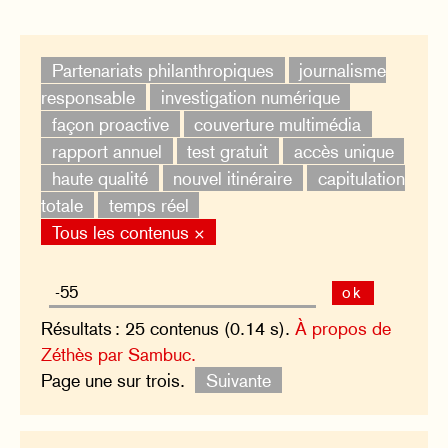
Partenariats philanthropiques
journalisme
responsable
investigation numérique
façon proactive
couverture multimédia
rapport annuel
test gratuit
accès unique
haute qualité
nouvel itinéraire
capitulation
totale
temps réel
Tous les contenus ×
ok
Résultats : 25 contenus (0.14 s).
À propos de
Zéthès par Sambuc.
Page une sur trois.
Suivante