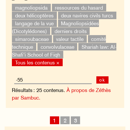
magnoliopsida
ressources du hasard
deux hélicoptères
deux navires civils turcs
langage de la vue
Magnoliopsidées
(Dicotylédones)
derniers droits
simaroubaceae
valeur tactile
comité
technique
convolvulaceae
Shariah law: Al-
Shafi’i School of Fiqh
Tous les contenus ×
ok
Résultats : 25 contenus.
À propos de Zéthès
par Sambuc.
1
2
3