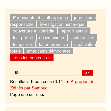
Partenariats philanthropiques
journalisme
responsable
investigation numérique
couverture multimédia
rapport annuel
test gratuit
accès unique
haute qualité
temps réel
façon proactive
capitulation
totale
américains démocrates
Tous les contenus ×
ok
Résultats : 8 contenus (0.11 s).
À propos de
Zéthès par Sambuc.
Page une sur une.