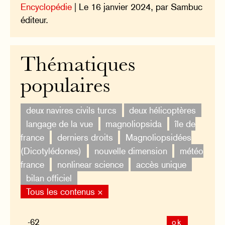
Encyclopédie
| Le 16 janvier 2024, par Sambuc
éditeur.
Thématiques
populaires
deux navires civils turcs
deux hélicoptères
langage de la vue
magnoliopsida
île de
france
derniers droits
Magnoliopsidées
(Dicotylédones)
nouvelle dimension
météo
france
nonlinear science
accès unique
bilan officiel
Tous les contenus ×
ok