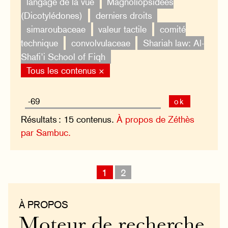
langage de la vue
Magnoliopsidées
(Dicotylédones)
derniers droits
simaroubaceae
valeur tactile
comité
technique
convolvulaceae
Shariah law: Al-
Shafi’i School of Fiqh
Tous les contenus ×
ok
Résultats : 15 contenus.
À propos de Zéthès
par Sambuc.
1
2
À PROPOS
Moteur de recherche