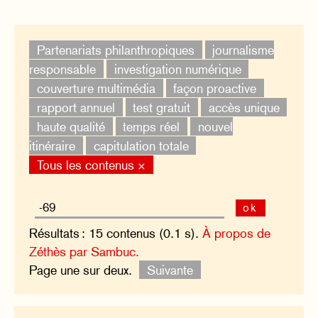
Partenariats philanthropiques
journalisme
responsable
investigation numérique
couverture multimédia
façon proactive
rapport annuel
test gratuit
accès unique
haute qualité
temps réel
nouvel
itinéraire
capitulation totale
Tous les contenus ×
ok
Résultats : 15 contenus (0.1 s).
À propos de
Zéthès par Sambuc.
Page une sur deux.
Suivante