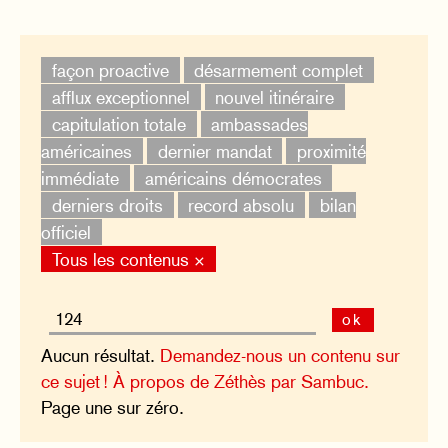
façon proactive
désarmement complet
afflux exceptionnel
nouvel itinéraire
capitulation totale
ambassades
américaines
dernier mandat
proximité
immédiate
américains démocrates
derniers droits
record absolu
bilan
officiel
Tous les contenus ×
ok
Aucun résultat.
Demandez-nous un contenu sur
ce sujet !
À propos de Zéthès par Sambuc.
Page une sur zéro.