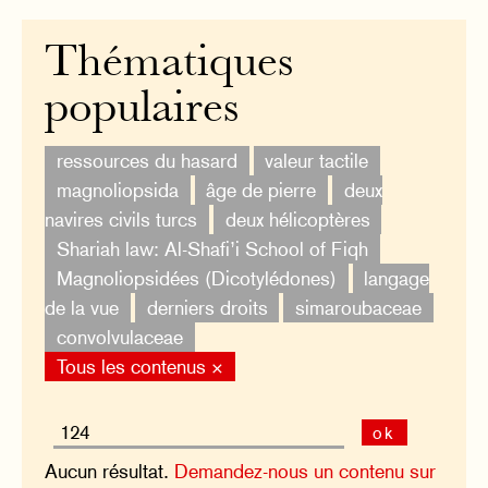
Thématiques
populaires
ressources du hasard
valeur tactile
magnoliopsida
âge de pierre
deux
navires civils turcs
deux hélicoptères
Shariah law: Al-Shafi’i School of Fiqh
Magnoliopsidées (Dicotylédones)
langage
de la vue
derniers droits
simaroubaceae
convolvulaceae
Tous les contenus ×
ok
Aucun résultat.
Demandez-nous un contenu sur