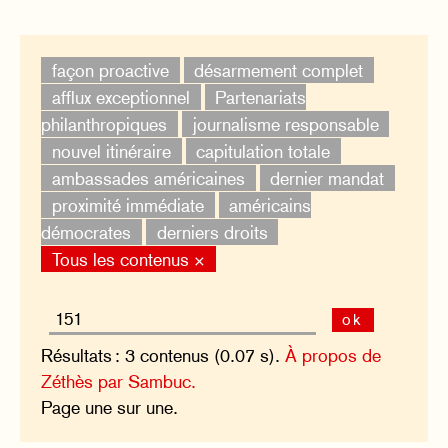
façon proactive
désarmement complet
afflux exceptionnel
Partenariats
philanthropiques
journalisme responsable
nouvel itinéraire
capitulation totale
ambassades américaines
dernier mandat
proximité immédiate
américains
démocrates
derniers droits
Tous les contenus ×
ok
Résultats : 3 contenus (0.07 s).
À propos de
Zéthès par Sambuc.
Page une sur une.