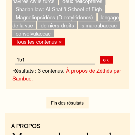
navires civils turcs
deux hélicoptères
Shariah law: Al-Shafi’i School of Fiqh
Magnoliopsidées (Dicotylédones)
langage
de la vue
derniers droits
simaroubaceae
convolvulaceae
Tous les contenus ×
ok
Résultats : 3 contenus.
À propos de Zéthès par
Sambuc.
Fin des résultats
À PROPOS