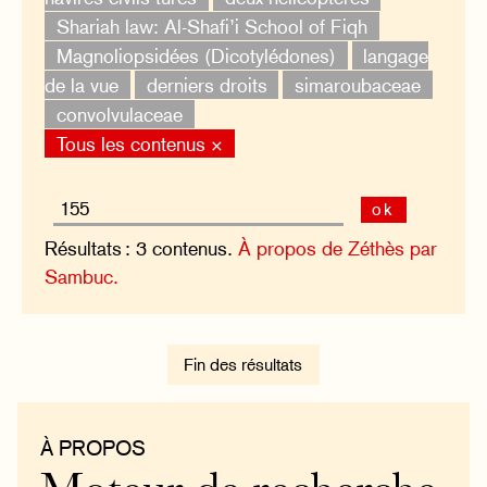
Shariah law: Al-Shafi’i School of Fiqh
Magnoliopsidées (Dicotylédones)
langage
de la vue
derniers droits
simaroubaceae
convolvulaceae
Tous les contenus ×
ok
Résultats : 3 contenus.
À propos de Zéthès par
Sambuc.
Fin des résultats
À PROPOS