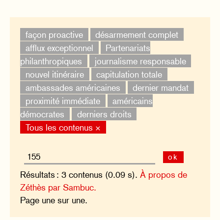
façon proactive
désarmement complet
afflux exceptionnel
Partenariats
philanthropiques
journalisme responsable
nouvel itinéraire
capitulation totale
ambassades américaines
dernier mandat
proximité immédiate
américains
démocrates
derniers droits
Tous les contenus ×
ok
Résultats : 3 contenus (0.09 s).
À propos de
Zéthès par Sambuc.
Page une sur une.