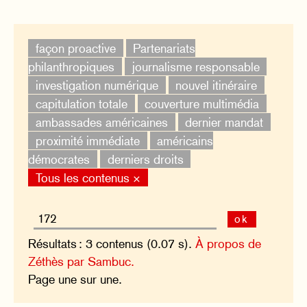
façon proactive
Partenariats
philanthropiques
journalisme responsable
investigation numérique
nouvel itinéraire
capitulation totale
couverture multimédia
ambassades américaines
dernier mandat
proximité immédiate
américains
démocrates
derniers droits
Tous les contenus ×
ok
Résultats : 3 contenus (0.07 s).
À propos de
Zéthès par Sambuc.
Page une sur une.