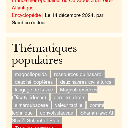
France métropolitaine, du Calvados à la Loire-
Atlantique.
Encyclopédie
| Le 14 décembre 2024, par
Sambuc éditeur.
Thématiques
populaires
magnoliopsida
ressources du hasard
deux hélicoptères
deux navires civils turcs
langage de la vue
Magnoliopsidées
(Dicotylédones)
derniers droits
simaroubaceae
valeur tactile
comité
technique
convolvulaceae
Shariah law: Al-
Shafi’i School of Fiqh