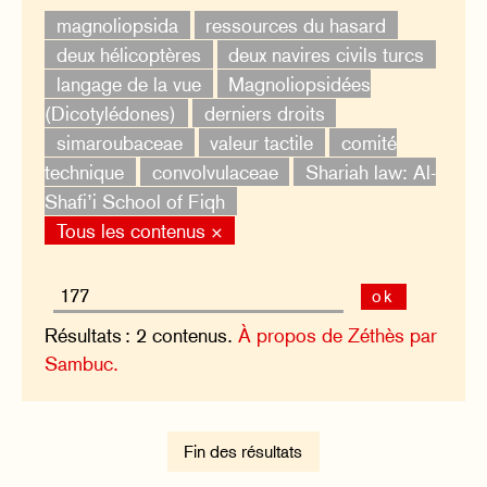
magnoliopsida
ressources du hasard
deux hélicoptères
deux navires civils turcs
langage de la vue
Magnoliopsidées
(Dicotylédones)
derniers droits
simaroubaceae
valeur tactile
comité
technique
convolvulaceae
Shariah law: Al-
Shafi’i School of Fiqh
Tous les contenus ×
ok
Résultats : 2 contenus.
À propos de Zéthès par
Sambuc.
Fin des résultats