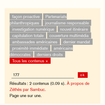
façon proactive
Partenariats
philanthropiques
journalisme responsable
investigation numérique
nouvel itinéraire
capitulation totale
couverture multimédia
ambassades américaines
dernier mandat
proximité immédiate
américains
démocrates
derniers droits
Tous les contenus ×
ok
Résultats : 2 contenus (0.09 s).
À propos de
Zéthès par Sambuc.
Page une sur une.