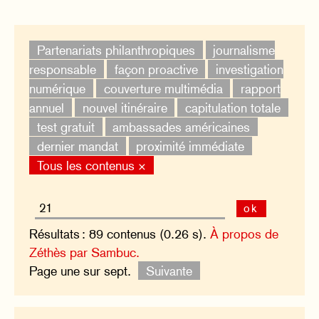
Partenariats philanthropiques
journalisme
responsable
façon proactive
investigation
numérique
couverture multimédia
rapport
annuel
nouvel itinéraire
capitulation totale
test gratuit
ambassades américaines
dernier mandat
proximité immédiate
Tous les contenus ×
ok
Résultats : 89 contenus (0.26 s).
À propos de
Zéthès par Sambuc.
Page une sur sept.
Suivante