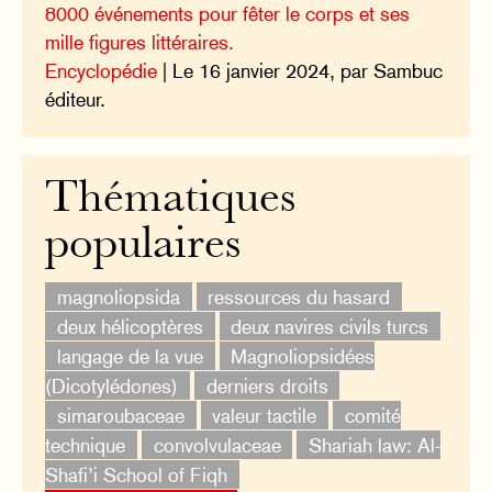
8000 événements pour fêter le corps et ses
mille figures littéraires.
Encyclopédie
| Le 16 janvier 2024, par Sambuc
éditeur.
Thématiques
populaires
magnoliopsida
ressources du hasard
deux hélicoptères
deux navires civils turcs
langage de la vue
Magnoliopsidées
(Dicotylédones)
derniers droits
simaroubaceae
valeur tactile
comité
technique
convolvulaceae
Shariah law: Al-
Shafi’i School of Fiqh