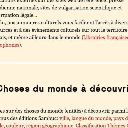
cations externes sur des sites web de référence : presse
dienne nationale, sites de vulgarisation scientifique et
ormation légale...
in, nos annuaires culturels vous facilitent l'accès à diver
urces et à des événements culturels sur tout le territoire
ais, et même ailleurs dans le monde (
Librairies française
cophones
).
Choses du monde à découvri
es sur des choses du monde (entités) à découvrir parmi 
nus des éditions Sambuc :
ville
,
langue du monde
,
pays 
de
,
couleur
,
région géographique
,
Classification Thèmes