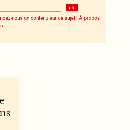
ok
dez-nous un contenu sur ce sujet !
À propos
c.
e
ons