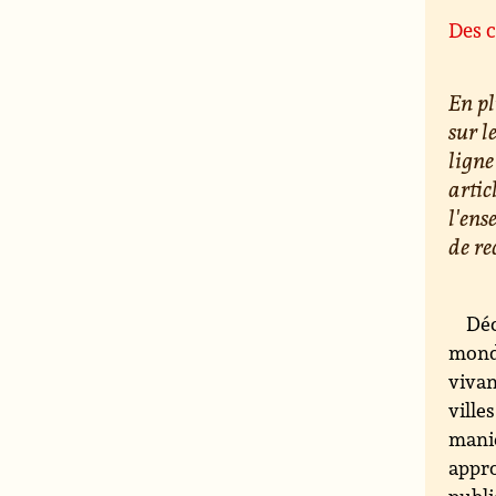
Des c
En pl
sur l
ligne
artic
l'ens
de re
Déc
monde
vivan
ville
maniè
appro