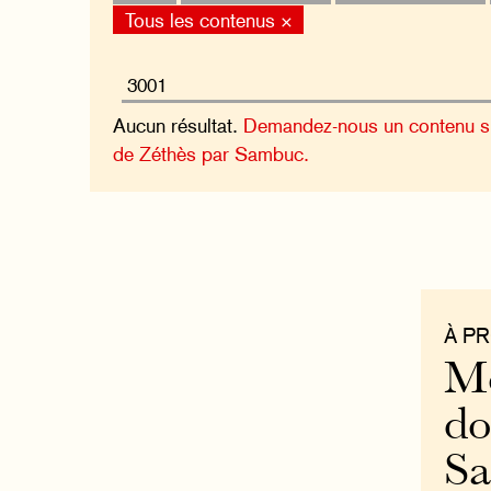
Tous les contenus ×
Aucun résultat.
Demandez-nous un contenu sur
de Zéthès par Sambuc.
À P
Mo
do
S