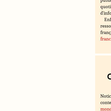
publi
quoti
d'inf
Enf
resso
franç
fran
Notic
conte
mon