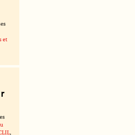
ses
s et
r
les
du
 CLIL
,