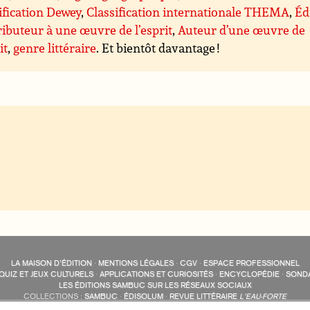
ification Dewey
,
Classification internationale THEMA
,
Éd
ibuteur à une œuvre de l’esprit
,
Auteur d’une œuvre de
it
,
genre littéraire
. Et bientôt davantage !
LA MAISON D’ÉDITION
·
MENTIONS LÉGALES
·
CGV
·
ESPACE PROFESSIONNEL
QUIZ ET JEUX CULTURELS
·
APPLICATIONS ET CURIOSITÉS
·
ENCYCLOPÉDIE
·
SOND
LES ÉDITIONS SAMBUC SUR LES RÉSEAUX SOCIAUX
COLLECTIONS :
SAMBUC
·
ÉDISOLUM
·
REVUE LITTÉRAIRE
L’EAU-FORTE
AUTRES SITES :
COLL. « LES ÉDISOLUM »