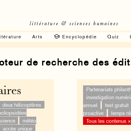
littérature & sciences humaines
ttérature
Arts
Encyclopédie
Quiz
moteur de recherche des édi
ires
Partenariats philan
investigation numér
deux hélicoptères
annuel
test gratuit
oliopsidées
proactive
temps ré
science
météo
Tous les contenus 
accès unique