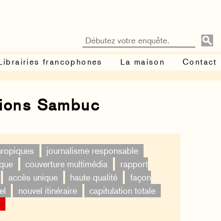
Librairies francophones
La maison
Contact
tions Sambuc
thropiques
journalisme responsable
ique
couverture multimédia
rapport
accès unique
haute qualité
façon
el
nouvel itinéraire
capitulation totale
×