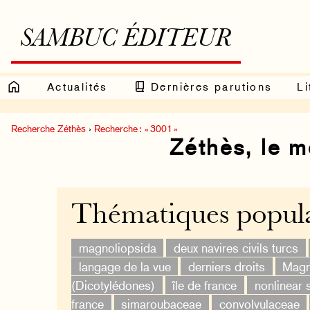
SAMBUC ÉDITEUR
Actualités
Dernières parutions
Li
Recherche Zéthès
›
Recherche : « 3001 »
Zéthès, le 
Thématiques popula
magnoliopsida
deux navires civils turcs
langage de la vue
derniers droits
Magn
(Dicotylédones)
île de france
nonlinear 
france
simaroubaceae
convolvulaceae