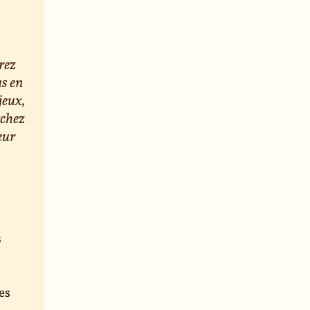
rez
us en
jeux,
rchez
eur
s
e
es