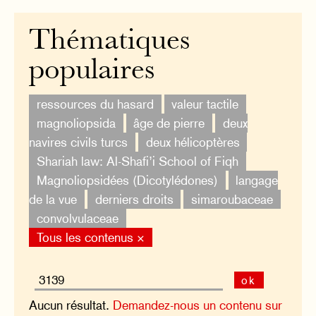
Thématiques
populaires
ressources du hasard
valeur tactile
magnoliopsida
âge de pierre
deux
navires civils turcs
deux hélicoptères
Shariah law: Al-Shafi’i School of Fiqh
Magnoliopsidées (Dicotylédones)
langage
de la vue
derniers droits
simaroubaceae
convolvulaceae
Tous les contenus ×
ok
Aucun résultat.
Demandez-nous un contenu sur