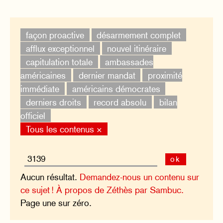
façon proactive
désarmement complet
afflux exceptionnel
nouvel itinéraire
capitulation totale
ambassades
américaines
dernier mandat
proximité
immédiate
américains démocrates
derniers droits
record absolu
bilan
officiel
Tous les contenus ×
ok
Aucun résultat.
Demandez-nous un contenu sur
ce sujet !
À propos de Zéthès par Sambuc.
Page une sur zéro.