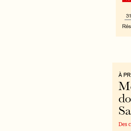
Rés
À P
Mo
do
S
Des c