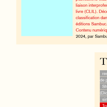
liaison interprof
livre (CLIL). Déc
classification da
éditions Sambuc
Contenu numéri
2024, par Sambuc
T
re
de 
Sh
(Di
si
To