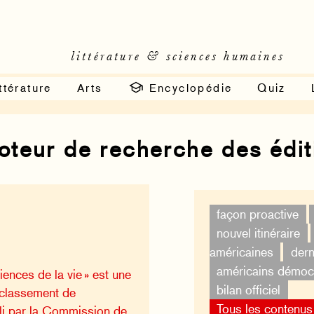
littérature & sciences humaines
ttérature
Arts
Encyclopédie
Quiz
moteur de recherche des édi
façon proactive
nouvel itinéraire
américaines
dern
américains démoc
iences de la vie » est une
bilan officiel
 classement de
Tous les contenus
bli par la Commission de