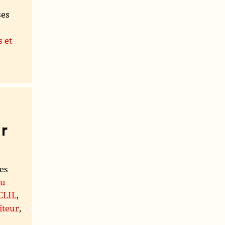
ses
s et
r
les
du
 CLIL
,
iteur
,