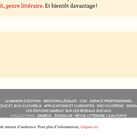
it
,
genre littéraire
. Et bientôt davantage !
LA MAISON D’ÉDITION
·
MENTIONS LÉGALES
·
CGV
·
ESPACE PROFESSIONNEL
QUIZ ET JEUX CULTURELS
·
APPLICATIONS ET CURIOSITÉS
·
ENCYCLOPÉDIE
·
SOND
LES ÉDITIONS SAMBUC SUR LES RÉSEAUX SOCIAUX
COLLECTIONS :
SAMBUC
·
ÉDISOLUM
·
REVUE LITTÉRAIRE
L’EAU-FORTE
AUTRES SITES :
COLL. « LES ÉDISOLUM »
s de mesure d’audience. Pour plus d’informations,
cliquez ici
.