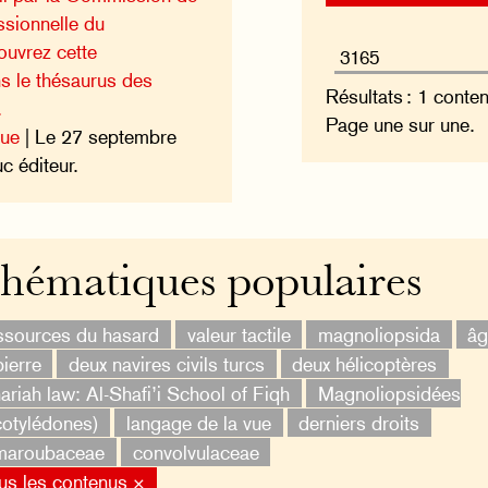
essionnelle du
ouvrez cette
ns le thésaurus des
Résultats : 1 conte
.
Page une sur une.
que
| Le 27 septembre
 éditeur.
hématiques populaires
ssources du hasard
valeur tactile
magnoliopsida
â
pierre
deux navires civils turcs
deux hélicoptères
ariah law: Al-Shafi’i School of Fiqh
Magnoliopsidées
cotylédones)
langage de la vue
derniers droits
maroubaceae
convolvulaceae
us les contenus ×