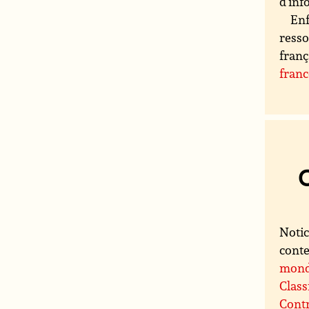
d'inf
Enf
resso
franç
fran
Notic
conte
mon
Class
Contr