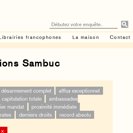
Librairies francophones
La maison
Contact
tions Sambuc
désarmement complet
afflux exceptionnel
capitulation totale
ambassades
ier mandat
proximité immédiate
rates
derniers droits
record absolu
 ×