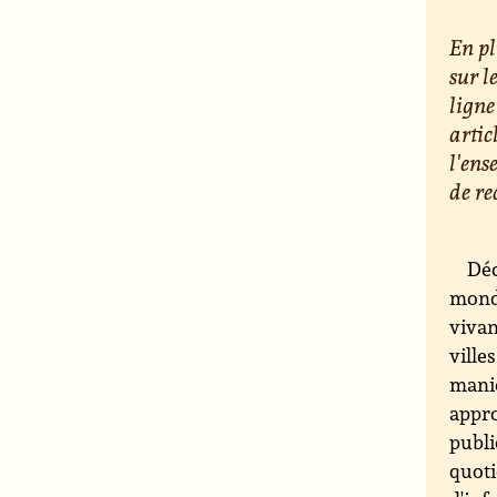
En pl
sur l
ligne
artic
l'ens
de re
Déc
monde
vivan
ville
maniè
appro
publi
quoti