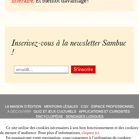
littéraire
. Et bientôt davantage !
Inscrivez-vous à la newsletter Sambuc
!
LA MAISON D’ÉDITION
·
MENTIONS LÉGALES
·
CGV
·
ESPACE PROFESSIONNEL
À DÉCOUVRIR :
QUIZ ET JEUX CULTURELS
·
APPLICATIONS ET CURIOSITÉS
·
ENCYCLOPÉDIE
·
SONDAGES LUDIQUES
LES ÉDITIONS SAMBUC SUR LES RÉSEAUX SOCIAUX
COLLECTIONS :
SAMBUC
·
ÉDISOLUM
·
REVUE LITTÉRAIRE
L’EAU-FORTE
Ce site utilise des cookies nécessaires à son bon fonctionnement et des cookies
AUTRES SITES :
COLL. « LES ÉDISOLUM »
de mesure d’audience. Pour plus d’informations,
cliquez ici
.
En poursuivant votre navigation, vous consentez à l’utilisation de cookies.