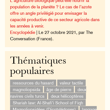
L’agriculture biologique peut-elle nourrir la
population de la planète ? Le cas de l’azote
offre un angle privilégié pour envisager la
capacité productive de ce secteur agricole dans
les années à venir.
Encyclopédie
| Le 27 octobre 2021, par The
Conversation (France).
Thématiques
populaires
ressources du hasard
valeur tactile
magnoliopsida
âge de pierre
deux
navires civils turcs
deux hélicoptères
Shariah law: Al-Shafi’i School of Fiqh
Magnoliopsidées (Dicotylédones)
langage