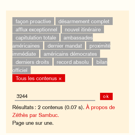
façon proactive
désarmement complet
afflux exceptionnel
nouvel itinéraire
capitulation totale
ambassades
américaines
dernier mandat
proximité
immédiate
américains démocrates
derniers droits
record absolu
bilan
officiel
Tous les contenus ×
ok
Résultats : 2 contenus (0.07 s).
À propos de
Zéthès par Sambuc.
Page une sur une.