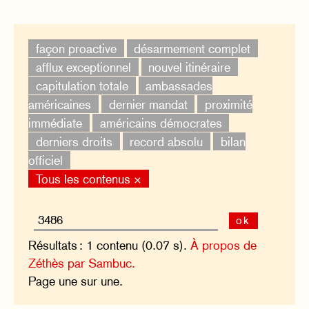
façon proactive
désarmement complet
afflux exceptionnel
nouvel itinéraire
capitulation totale
ambassades
américaines
dernier mandat
proximité
immédiate
américains démocrates
derniers droits
record absolu
bilan
officiel
Tous les contenus ×
ok
Résultats : 1 contenu (0.07 s).
À propos de
Zéthès par Sambuc.
Page une sur une.