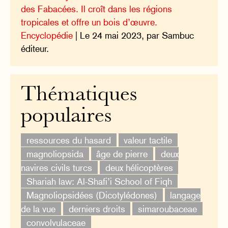
des Fabacées. Il croît dans les régions
tropicales et offre un bois d’œuvre.
Encyclopédie
| Le 24 mai 2023, par Sambuc
éditeur.
Thématiques
populaires
ressources du hasard
valeur tactile
magnoliopsida
âge de pierre
deux
navires civils turcs
deux hélicoptères
Shariah law: Al-Shafi’i School of Fiqh
Magnoliopsidées (Dicotylédones)
langage
de la vue
derniers droits
simaroubaceae
convolvulaceae