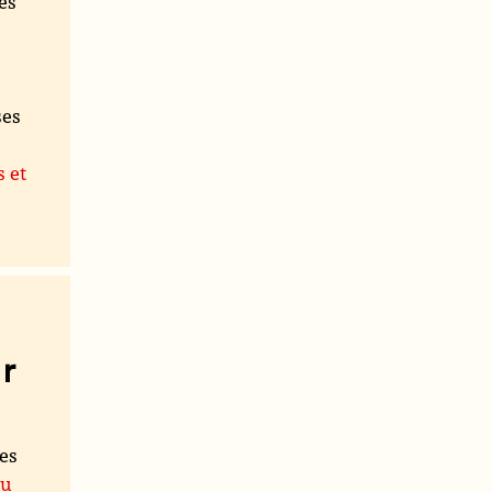
es
ses
s et
r
les
du