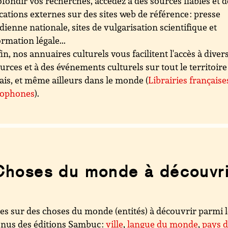
fondir vos recherches, accédez à des sources fiables et d
cations externes sur des sites web de référence : presse
dienne nationale, sites de vulgarisation scientifique et
ormation légale...
in, nos annuaires culturels vous facilitent l'accès à diver
urces et à des événements culturels sur tout le territoire
ais, et même ailleurs dans le monde (
Librairies française
cophones
).
Choses du monde à découvri
es sur des choses du monde (entités) à découvrir parmi 
nus des éditions Sambuc :
ville
,
langue du monde
,
pays 