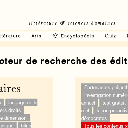
littérature & sciences humaines
ttérature
Arts
Encyclopédie
Quiz
moteur de recherche des édi
ires
Partenariats philan
investigation numér
s
langage de la
annuel
test gratuit
ers droits
réel
façon proactiv
le dimension
démocrates
unique
bilan
Tous les contenus 