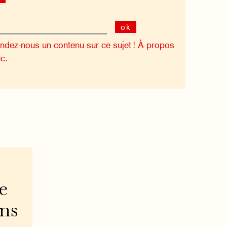
ok
dez-nous un contenu sur ce sujet !
À propos
c.
e
ons