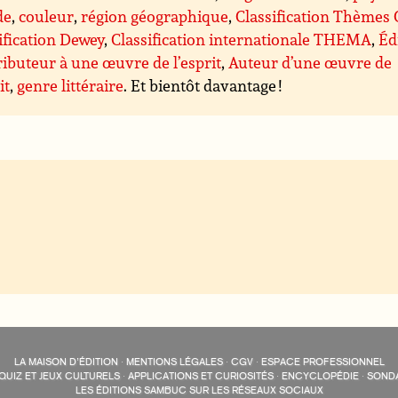
de
,
couleur
,
région géographique
,
Classification Thèmes
ification Dewey
,
Classification internationale THEMA
,
Éd
ibuteur à une œuvre de l’esprit
,
Auteur d’une œuvre de
it
,
genre littéraire
. Et bientôt davantage !
LA MAISON D’ÉDITION
·
MENTIONS LÉGALES
·
CGV
·
ESPACE PROFESSIONNEL
QUIZ ET JEUX CULTURELS
·
APPLICATIONS ET CURIOSITÉS
·
ENCYCLOPÉDIE
·
SOND
LES ÉDITIONS SAMBUC SUR LES RÉSEAUX SOCIAUX