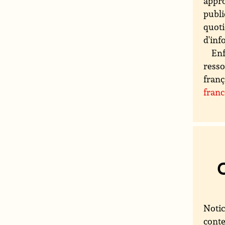
appro
publi
quoti
d'inf
Enf
resso
franç
fran
Notic
conte