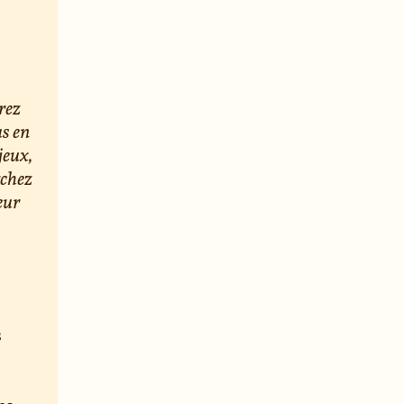
rez
us en
jeux,
rchez
eur
s
e