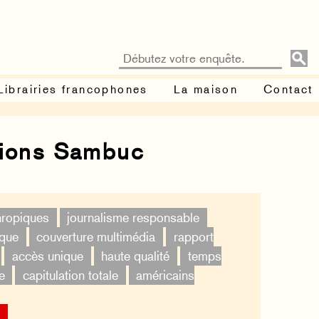
Librairies francophones
La maison
Contact
tions Sambuc
thropiques
journalisme responsable
ique
couverture multimédia
rapport
accès unique
haute qualité
temps
e
capitulation totale
américains
×