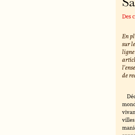
S
Des c
En pl
sur l
ligne
artic
l'ens
de re
Déc
monde
vivan
ville
maniè