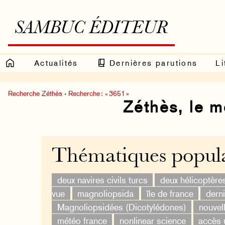
SAMBUC ÉDITEUR
Actualités
Dernières parutions
Li
Recherche Zéthès
›
Recherche : « 3651 »
Zéthès, le 
Thématiques popula
deux navires civils turcs
deux hélicoptère
vue
magnoliopsida
île de france
derni
Magnoliopsidées (Dicotylédones)
nouvel
météo france
nonlinear science
accès 