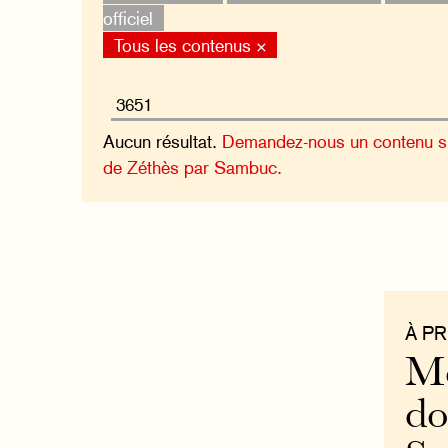
officiel
Tous les contenus ×
Aucun résultat.
Demandez-nous un contenu sur
de Zéthès par Sambuc.
À P
Mo
do