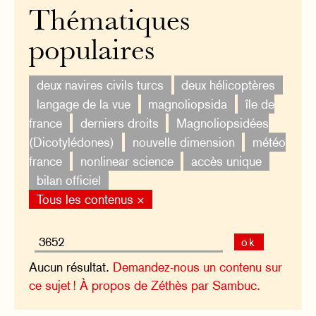
Thématiques
populaires
deux navires civils turcs
deux hélicoptères
langage de la vue
magnoliopsida
île de
france
derniers droits
Magnoliopsidées
(Dicotylédones)
nouvelle dimension
météo
france
nonlinear science
accès unique
bilan officiel
Tous les contenus ×
ok
Aucun résultat.
Demandez-nous un contenu sur
ce sujet !
À propos de Zéthès par Sambuc.