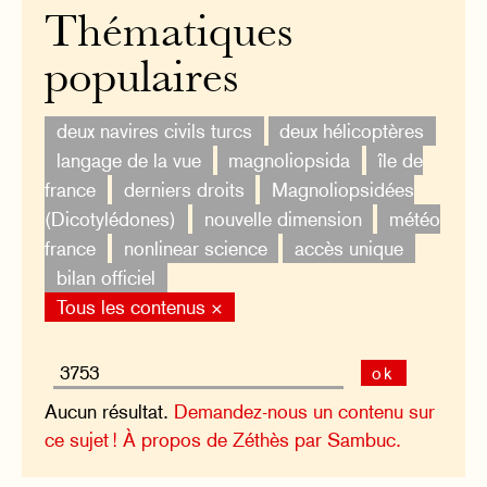
Thématiques
populaires
deux navires civils turcs
deux hélicoptères
langage de la vue
magnoliopsida
île de
france
derniers droits
Magnoliopsidées
(Dicotylédones)
nouvelle dimension
météo
france
nonlinear science
accès unique
bilan officiel
Tous les contenus ×
ok
Aucun résultat.
Demandez-nous un contenu sur
ce sujet !
À propos de Zéthès par Sambuc.