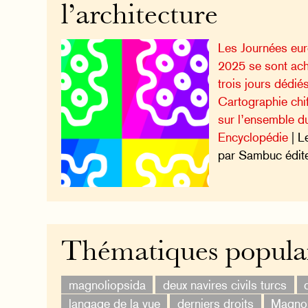
l’architecture
Les Journées eu
2025 se sont ach
trois jours dédiés
Cartographie chif
sur l’ensemble du 
Encyclopédie
| L
par Sambuc édite
Thématiques popula
magnoliopsida
deux navires civils turcs
langage de la vue
derniers droits
Magnol