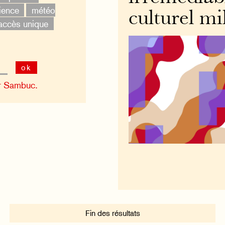
ience
météo
culturel mi
accès unique
ok
r Sambuc.
Fin des résultats