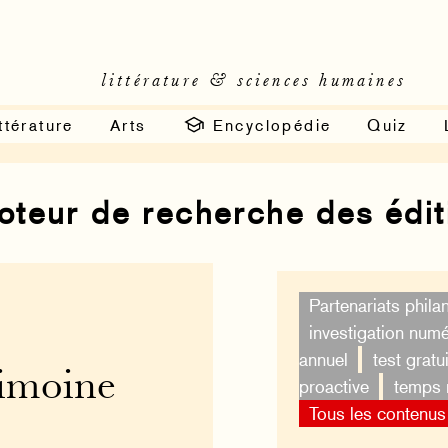
littérature & sciences humaines
ttérature
Arts
Encyclopédie
Quiz
moteur de recherche des édi
Partenariats phila
investigation num
annuel
test gratui
rimoine
proactive
temps 
Tous les contenus