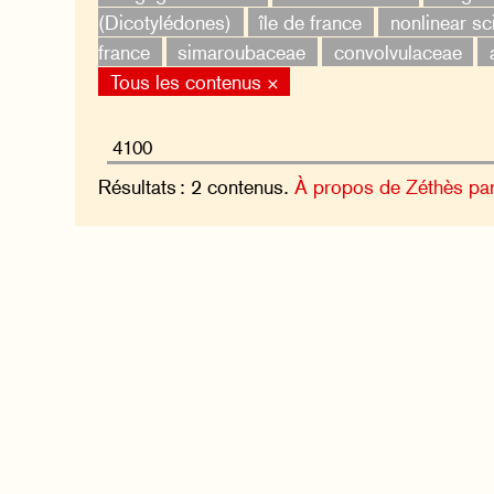
(Dicotylédones)
île de france
nonlinear sc
france
simaroubaceae
convolvulaceae
Tous les contenus ×
Résultats : 2 contenus.
À propos de Zéthès pa