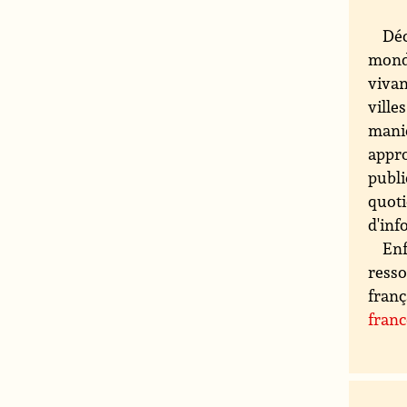
Déc
monde
vivan
ville
maniè
appro
publi
quoti
d'inf
Enf
resso
franç
fran