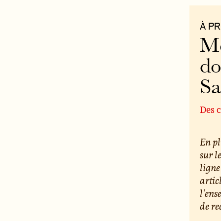
À P
Mo
do
S
Des c
En pl
sur l
ligne
artic
l'ens
de re