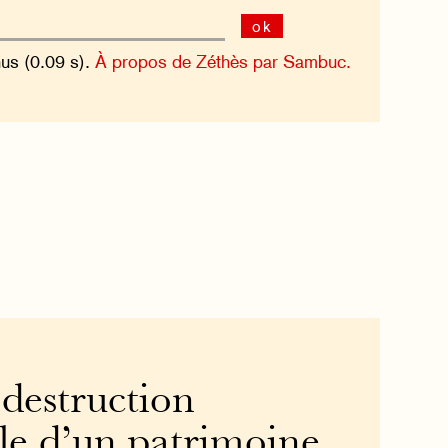
ok
nus (0.09 s).
À propos de Zéthès par Sambuc.
 destruction
le d’un patrimoine