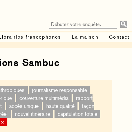
Librairies francophones
La maison
Contact
tions Sambuc
nthropiques
journalisme responsable
érique
couverture multimédia
rapport
t
accès unique
haute qualité
façon
réel
nouvel itinéraire
capitulation totale
 ×