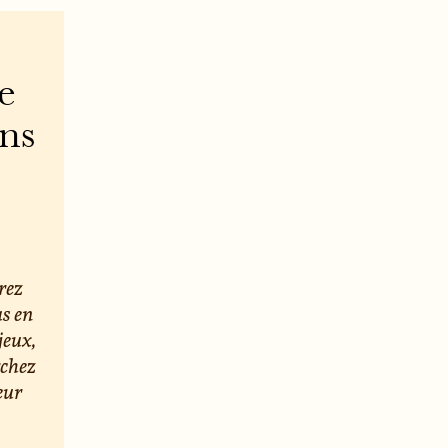
e
ons
rez
us en
jeux,
rchez
eur