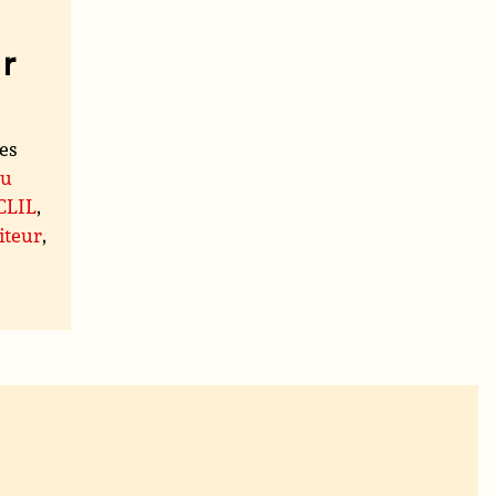
r
les
du
 CLIL
,
iteur
,