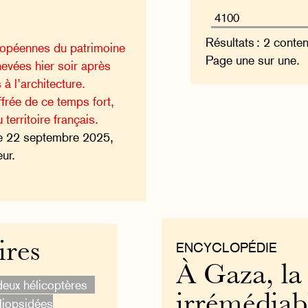
Résultats : 2 conte
ropéennes du patrimoine
Page une sur une.
evées hier soir après
 à l’architecture.
frée de ce temps fort,
territoire français.
e 22 septembre 2025,
ur.
ires
ENCYCLOPÉDIE
À Gaza, la
deux hélicoptères
irrémédiab
iopsidées